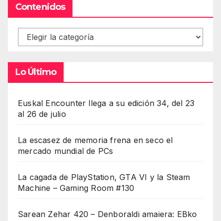
Contenidos
Contenidos
Lo Último
Euskal Encounter llega a su edición 34, del 23
al 26 de julio
La escasez de memoria frena en seco el
mercado mundial de PCs
La cagada de PlayStation, GTA VI y la Steam
Machine – Gaming Room #130
Sarean Zehar 420 – Denboraldi amaiera: EBko