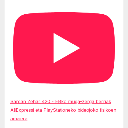
Sarean Zehar 420 - EBko muga-zerga berriak
AliExpressi eta PlayStationeko bideojoko fisikoen
amaiera