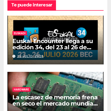
Te puede interesar
EUSKADI
Euskal Encounter llega a su
edición 34, del 23 al 26 de
julio
22 JULIO, 2026
HARDWARE
La escasez de memoria frena
en seco el mercado mundial
de PCs