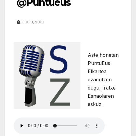
@Puntueus
JUL 3, 2013
Aste honetan
PuntuEus
Elkartea
ezagutzen
dugu, Iratxe
Esnaolaren
eskuz.