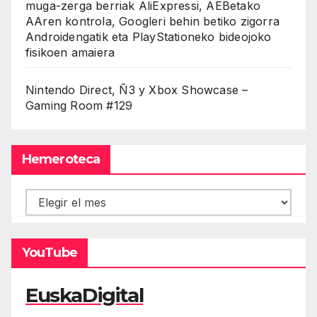
muga-zerga berriak AliExpressi, AEBetako
AAren kontrola, Googleri behin betiko zigorra
Androidengatik eta PlayStationeko bideojoko
fisikoen amaiera
Nintendo Direct, Ñ3 y Xbox Showcase –
Gaming Room #129
Hemeroteca
Hemeroteca
YouTube
EuskaDigital