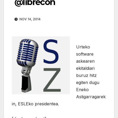
@librecon
NOV 14, 2014
Urteko
software
askearen
ekitaldiari
buruz hitz
egiten dugu
Eneko
Astigarragarek
in, ESLEko presidentea.