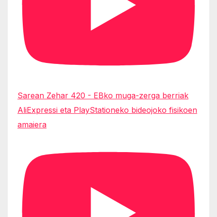
Sarean Zehar 420 - EBko muga-zerga berriak
AliExpressi eta PlayStationeko bideojoko fisikoen
amaiera