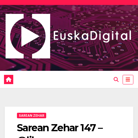
Saltar
al
contenido
SAREAN ZEHAR
Sarean Zehar 147 –