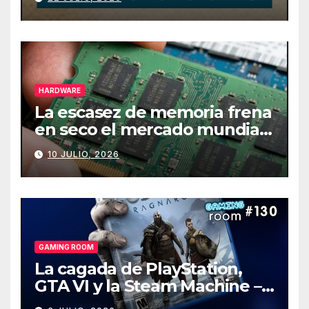
HARDWARE
La escasez de memoria frena
en seco el mercado mundial
de PCs
10 JULIO, 2026
GAMING ROOM
La cagada de PlayStation,
GTA VI y la Steam Machine –
Gaming Room #130