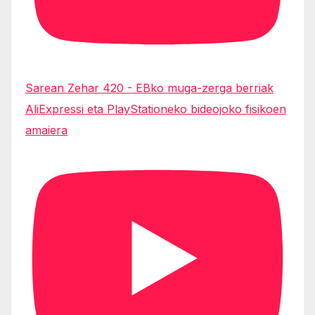
Sarean Zehar 420 - EBko muga-zerga berriak
AliExpressi eta PlayStationeko bideojoko fisikoen
amaiera