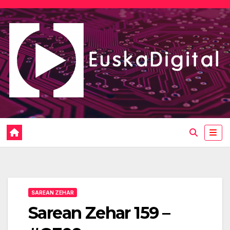
Saltar
al
contenido
SAREAN ZEHAR
Sarean Zehar 159 –