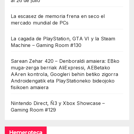
al 26 de julio
La escasez de memoria frena en seco el
mercado mundial de PCs
La cagada de PlayStation, GTA VI y la Steam
Machine – Gaming Room #130
Sarean Zehar 420 – Denboraldi amaiera: EBko
muga-zerga berriak AliExpressi, AEBetako
AAren kontrola, Googleri behin betiko zigorra
Androidengatik eta PlayStationeko bideojoko
fisikoen amaiera
Nintendo Direct, Ñ3 y Xbox Showcase –
Gaming Room #129
Hemeroteca