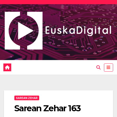
Saltar
al
contenido
SAREAN ZEHAR
Sarean Zehar 163