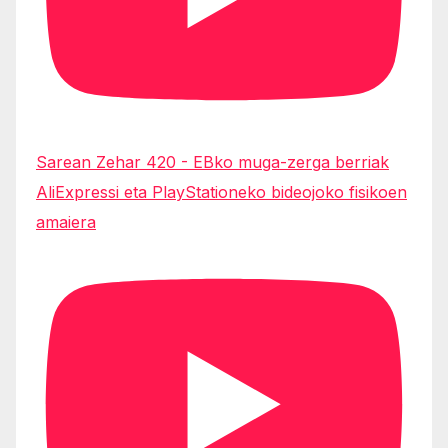
Sarean Zehar 420 - EBko muga-zerga berriak
AliExpressi eta PlayStationeko bideojoko fisikoen
amaiera