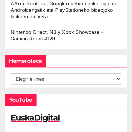
AAren kontrola, Googleri behin betiko zigorra
Androidengatik eta PlayStationeko bideojoko
fisikoen amaiera
Nintendo Direct, Ñ3 y Xbox Showcase –
Gaming Room #129
Hemeroteca
Hemeroteca
YouTube
EuskaDigital