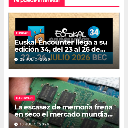
Te puede interesar
EUSKADI
Euskal Encounter llega a su
edición 34, del 23 al 26 de
julio
22 JULIO, 2026
HARDWARE
La escasez de memoria frena
en seco el mercado mundial
de PCs
10 JULIO, 2026