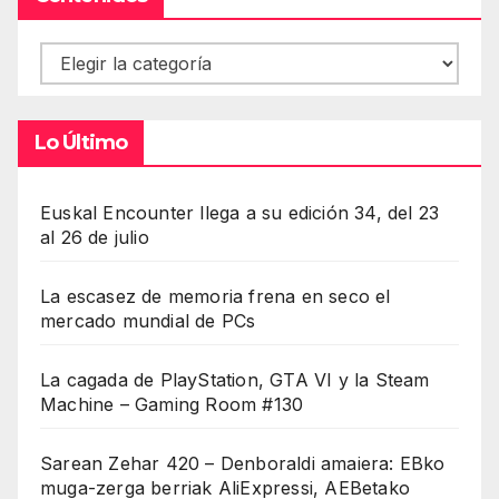
Contenidos
Lo Último
Euskal Encounter llega a su edición 34, del 23
al 26 de julio
La escasez de memoria frena en seco el
mercado mundial de PCs
La cagada de PlayStation, GTA VI y la Steam
Machine – Gaming Room #130
Sarean Zehar 420 – Denboraldi amaiera: EBko
muga-zerga berriak AliExpressi, AEBetako