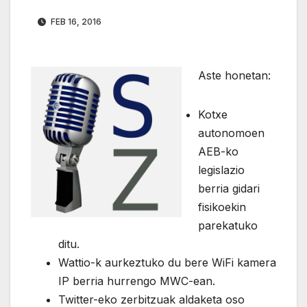
FEB 16, 2016
Aste honetan:
Kotxe
autonomoen
AEB-ko
legislazio
berria gidari
fisikoekin
parekatuko
ditu.
Wattio-k aurkeztuko du bere WiFi kamera
IP berria hurrengo MWC-ean.
Twitter-eko zerbitzuak aldaketa oso