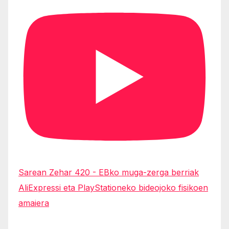
Sarean Zehar 420 - EBko muga-zerga berriak
AliExpressi eta PlayStationeko bideojoko fisikoen
amaiera