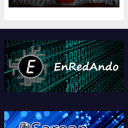
AliExpressi, AEBetako AAren
kontrola, Googleri behin
betiko zigorra
Androidengatik eta
PlayStationeko bideojoko
fisikoen amaiera