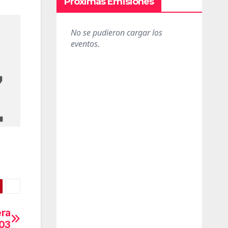
Próximas Emisiones
era
03