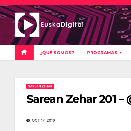
Saltar
al
contenido
¿QUÉ SOMOS?
PROGRAMAS
SAREAN ZEHAR
Sarean Zehar 201 
OCT 17, 2016