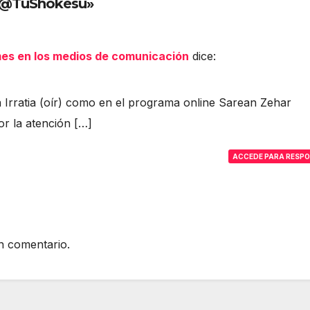
– @TuShokesu»
ernuak
isuna Temuri
katu du eta
ak
es en los medios de comunicación
dice:
gabeentzat
iztuko dira
esuma Batuan
ia Irratia (oír) como en el programa online Sarean Zehar
or la atención […]
ACCEDE PARA RESP
n comentario.