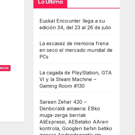
Lo Último
Euskal Encounter llega a su
edición 34, del 23 al 26 de julio
La escasez de memoria frena
en seco el mercado mundial de
PCs
ONDER
La cagada de PlayStation, GTA
VI y la Steam Machine –
Gaming Room #130
Sarean Zehar 420 –
Denboraldi amaiera: EBko
muga-zerga berriak
AliExpressi, AEBetako AAren
kontrola, Googleri behin betiko
zigorra Androidengatik eta