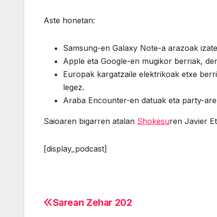
Aste honetan:
Samsung-en Galaxy Note-a arazoak izaten
Apple eta Google-en mugikor berriak, de
Europak kargatzaile elektrikoak etxe berri 
legez.
Araba Encounter-en datuak eta party-are
Saioaren bigarren atalan
Shokesu
ren Javier Et
[display_podcast]
Sarean Zehar 202
Navegación