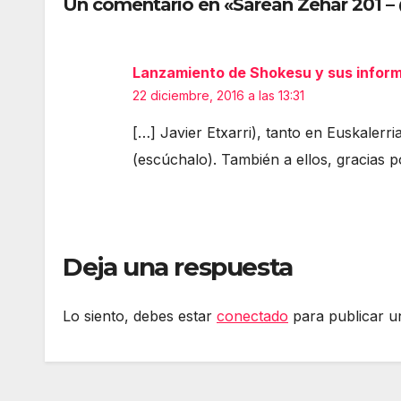
Un comentario en «Sarean Zehar 201 
Androidengatik eta
gob
PlayStationeko
debe
bideojoko fisikoen
sare
Lanzamiento de Shokesu y sus inform
amaiera
adin
murr
22 diciembre, 2016 a las 13:31
Err
[…] Javier Etxarri), tanto en Euskalerr
(escúchalo). También a ellos, gracias p
Deja una respuesta
Lo siento, debes estar
conectado
para publicar u