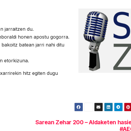
 jarraitzen du.
nboraldi honen apostu gogorra.
bakoitz batean jarri nahi ditu
n etorkizuna.
xarrirekin hitz egiten dugu
Sarean Zehar 200 – Aldaketen hasi
#AE