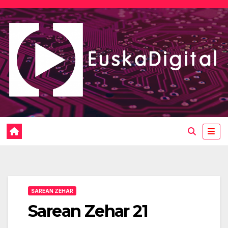
Saltar
al
contenido
SAREAN ZEHAR
Sarean Zehar 21