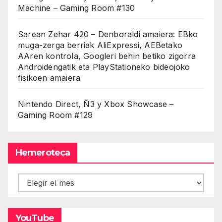
Machine – Gaming Room #130
Sarean Zehar 420 – Denboraldi amaiera: EBko
muga-zerga berriak AliExpressi, AEBetako
AAren kontrola, Googleri behin betiko zigorra
Androidengatik eta PlayStationeko bideojoko
fisikoen amaiera
Nintendo Direct, Ñ3 y Xbox Showcase –
Gaming Room #129
Hemeroteca
Hemeroteca
YouTube