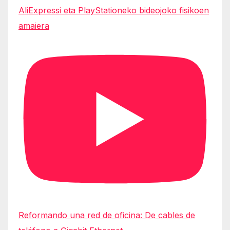
AliExpressi eta PlayStationeko bideojoko fisikoen
amaiera
Reformando una red de oficina: De cables de