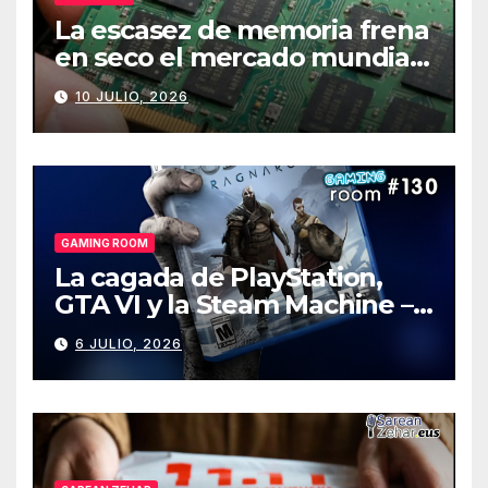
La escasez de memoria frena
en seco el mercado mundial
de PCs
10 JULIO, 2026
GAMING ROOM
La cagada de PlayStation,
GTA VI y la Steam Machine –
Gaming Room #130
6 JULIO, 2026