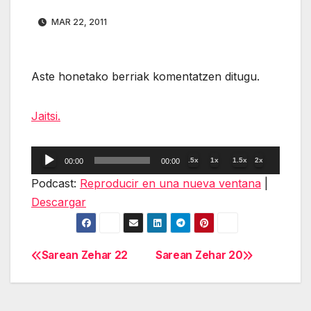
MAR 22, 2011
Aste honetako berriak komentatzen ditugu.
Jaitsi.
Reproductor
.5x
1x
1.5x
2x
00:00
00:00
de
Podcast:
Reproducir en una nueva ventana
|
audio
Descargar
Sarean Zehar 22
Sarean Zehar 20
Navegación
de