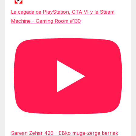
La cagada de PlayStation, GTA VI y la Steam
Machine - Gaming Room #130
Sarean Zehar 420 - EBko muga-zerga berriak