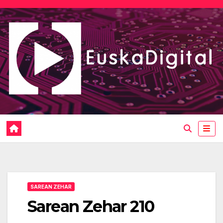
Saltar
al
contenido
SAREAN ZEHAR
Sarean Zehar 210