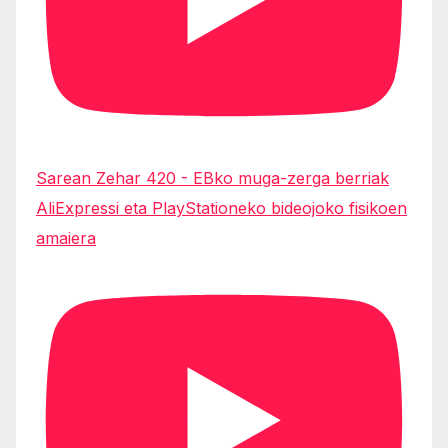
Sarean Zehar 420 - EBko muga-zerga berriak
AliExpressi eta PlayStationeko bideojoko fisikoen
amaiera