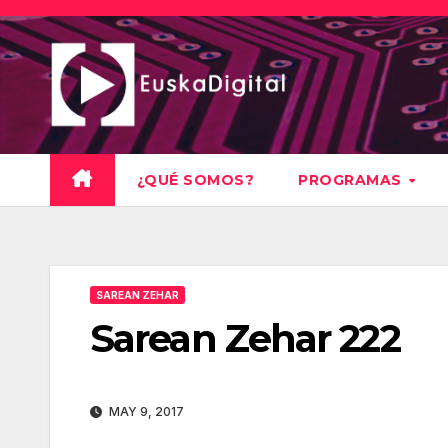
Saltar
al
contenido
¿QUÉ SOMOS?
PROGRAMAS
SAREAN ZEHAR
Sarean Zehar 222
MAY 9, 2017