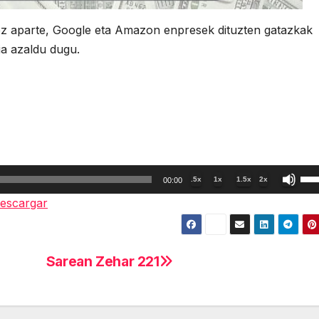
z aparte, Google eta Amazon enpresek dituzten gatazkak
a azaldu dugu.
Util
.5x
1x
1.5x
2x
00:00
las
escargar
tec
de
fle
Sarean Zehar 221
arr
par
aum