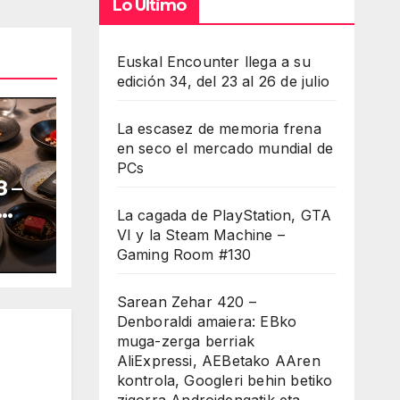
Lo Último
minuir
Euskal Encounter llega a su
edición 34, del 23 al 26 de julio
umen.
La escasez de memoria frena
en seco el mercado mundial de
PCs
 –
La cagada de PlayStation, GTA
VI y la Steam Machine –
Gaming Room #130
Sarean Zehar 420 –
Denboraldi amaiera: EBko
muga-zerga berriak
AliExpressi, AEBetako AAren
kontrola, Googleri behin betiko
zigorra Androidengatik eta