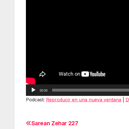
Reproductor
00:00
de
Podcast:
Reproducir en una nueva ventana
|
D
audio
Sarean Zehar 227
Navegación