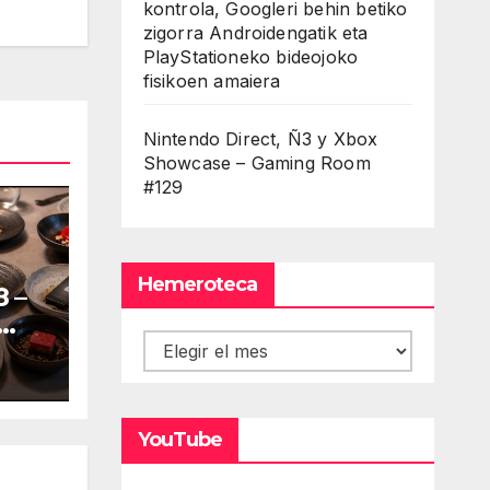
kontrola, Googleri behin betiko
a
zigorra Androidengatik eta
entar
PlayStationeko bideojoko
fisikoen amaiera
minuir
Nintendo Direct, Ñ3 y Xbox
Showcase – Gaming Room
umen.
#129
Hemeroteca
 –
Hemeroteca
YouTube