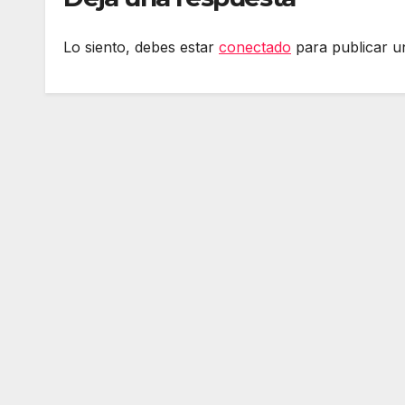
PlayStationeko
debe
bideojoko fisikoen
sare
Lo siento, debes estar
conectado
para publicar u
amaiera
adin
murr
Err