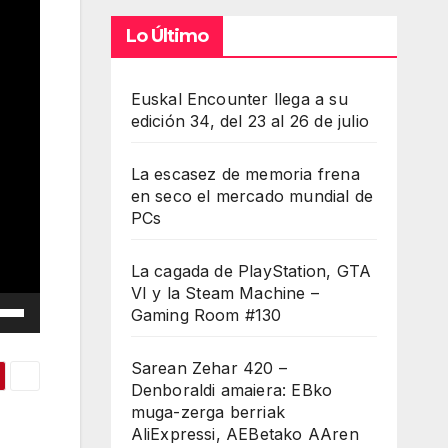
Lo Último
Euskal Encounter llega a su
edición 34, del 23 al 26 de julio
La escasez de memoria frena
en seco el mercado mundial de
PCs
La cagada de PlayStation, GTA
VI y la Steam Machine –
iza
Gaming Room #130
las
Sarean Zehar 420 –
Denboraldi amaiera: EBko
muga-zerga berriak
cha
AliExpressi, AEBetako AAren
iba/abajo