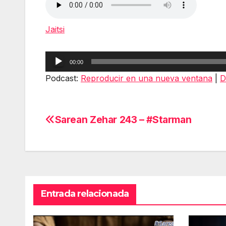
Jaitsi
Reproductor
00:00
de
Podcast:
Reproducir en una nueva ventana
|
D
audio
Sarean Zehar 243 – #Starman
Navegación
de
entradas
Entrada relacionada