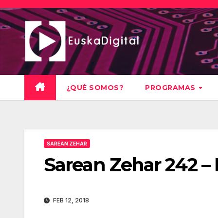
Saltar
al
contenido
¿QUÉ SOMOS?
PROGRAMAS
SAREAN ZEHAR
Sarean Zehar 242 – 
FEB 12, 2018