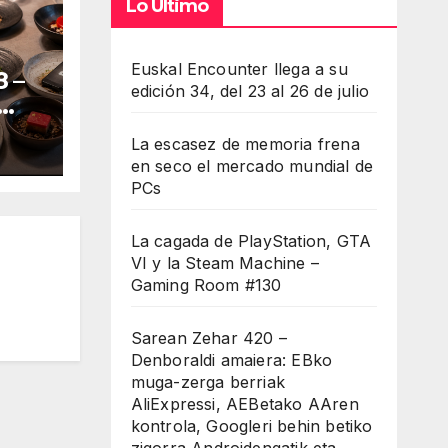
Lo Último
Euskal Encounter llega a su
 –
edición 34, del 23 al 26 de julio
La escasez de memoria frena
en seco el mercado mundial de
PCs
La cagada de PlayStation, GTA
VI y la Steam Machine –
Gaming Room #130
Sarean Zehar 420 –
Denboraldi amaiera: EBko
muga-zerga berriak
AliExpressi, AEBetako AAren
kontrola, Googleri behin betiko
zigorra Androidengatik eta