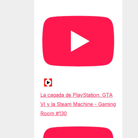
La cagada de PlayStation, GTA
VI y la Steam Machine - Gaming
Room #130