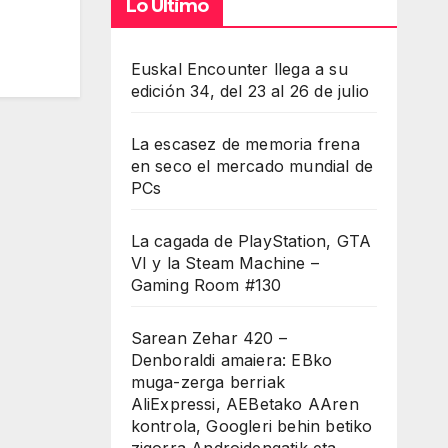
Lo Último
Euskal Encounter llega a su
edición 34, del 23 al 26 de julio
La escasez de memoria frena
en seco el mercado mundial de
PCs
La cagada de PlayStation, GTA
VI y la Steam Machine –
Gaming Room #130
Sarean Zehar 420 –
Denboraldi amaiera: EBko
muga-zerga berriak
AliExpressi, AEBetako AAren
kontrola, Googleri behin betiko
zigorra Androidengatik eta