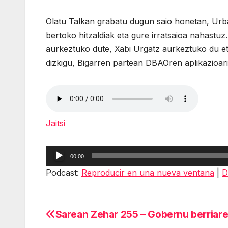
Olatu Talkan grabatu dugun saio honetan, Urba
bertoko hitzaldiak eta gure irratsaioa nahast
aurkeztuko dute, Xabi Urgatz aurkeztuko du eta
dizkigu, Bigarren partean DBAOren aplikazioari
Jaitsi
Reproductor
00:00
de
Podcast:
Reproducir en una nueva ventana
|
D
audio
Sarean Zehar 255 – Gobernu berriare
Navegación