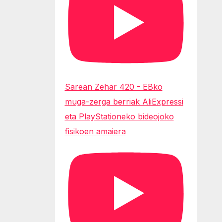
Sarean Zehar 420 - EBko
muga-zerga berriak AliExpressi
eta PlayStationeko bideojoko
fisikoen amaiera