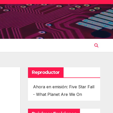
Reproductor
Ahora en emisión: Five Star Fall
- What Planet Are We On