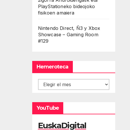
PlayStationeko bideojoko
fisikoen amaiera
Nintendo Direct, Ñ3 y Xbox
Showcase – Gaming Room
#129
Hemeroteca
Hemeroteca
YouTube
EuskaDigital