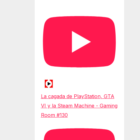
La cagada de PlayStation, GTA
VI y la Steam Machine - Gaming
Room #130