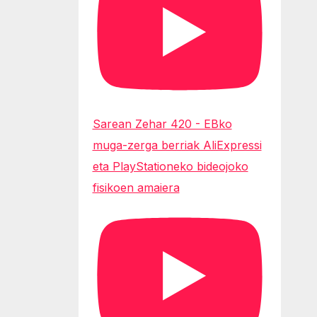
Sarean Zehar 420 - EBko
muga-zerga berriak AliExpressi
eta PlayStationeko bideojoko
fisikoen amaiera