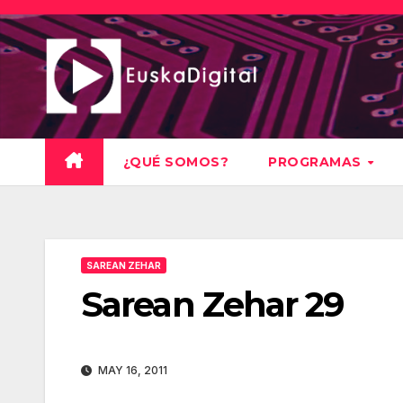
Saltar
al
contenido
¿QUÉ SOMOS?
PROGRAMAS
SAREAN ZEHAR
Sarean Zehar 29
MAY 16, 2011