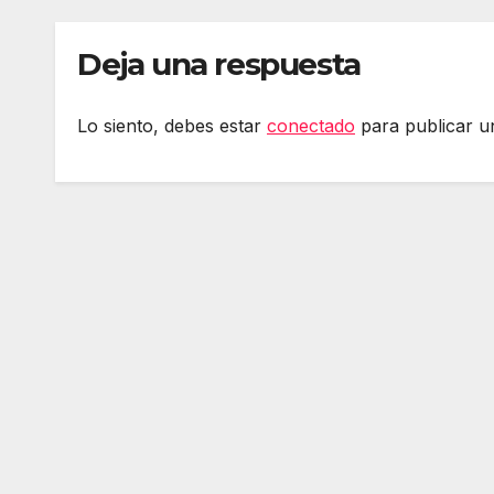
kontrola, Googleri
berr
behin betiko zigorra
Bat
Deja una respuesta
Androidengatik eta
gob
PlayStationeko
debe
bideojoko fisikoen
sare
Lo siento, debes estar
conectado
para publicar u
amaiera
adin
murr
Err