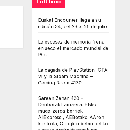
Lo Último
Euskal Encounter llega a su
edición 34, del 23 al 26 de julio
La escasez de memoria frena
en seco el mercado mundial de
PCs
La cagada de PlayStation, GTA
VI y la Steam Machine –
Gaming Room #130
Sarean Zehar 420 –
Denboraldi amaiera: EBko
muga-zerga berriak
AliExpressi, AEBetako AAren
kontrola, Googleri behin betiko
zigorra Androidengatik eta