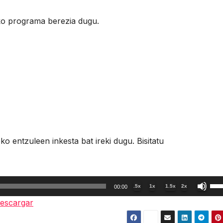
ko programa berezia dugu.
 entzuleen inkesta bat ireki dugu. Bisitatu
Util
.5x
1x
1.5x
2x
00:00
las
escargar
tec
de