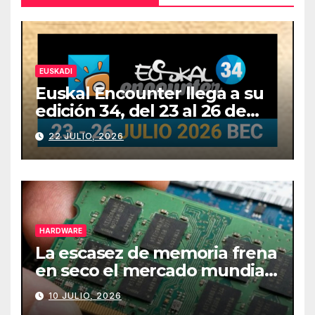
EUSKADI
Euskal Encounter llega a su
edición 34, del 23 al 26 de
julio
22 JULIO, 2026
HARDWARE
La escasez de memoria frena
en seco el mercado mundial
de PCs
10 JULIO, 2026