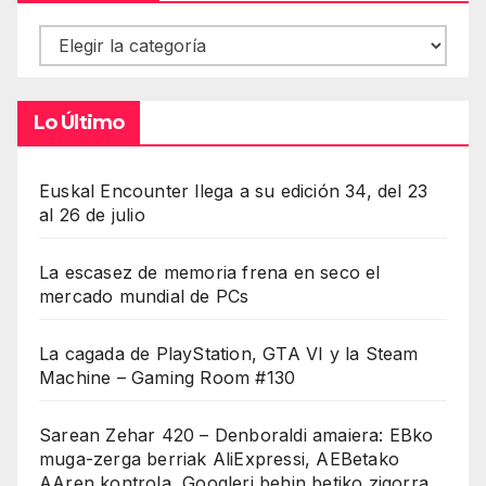
Contenidos
Lo Último
Euskal Encounter llega a su edición 34, del 23
al 26 de julio
La escasez de memoria frena en seco el
mercado mundial de PCs
La cagada de PlayStation, GTA VI y la Steam
Machine – Gaming Room #130
Sarean Zehar 420 – Denboraldi amaiera: EBko
muga-zerga berriak AliExpressi, AEBetako
AAren kontrola, Googleri behin betiko zigorra