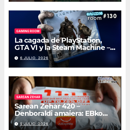
GAMING ROOM
La cagada de PlayStation,
GTA VI y la Steam Machine –
Gaming Room #130
6 JULIO, 2026
SAREAN ZEHAR
Sarean Zehar 420 –
Denboraldi amaiera: EBko
muga-zerga berriak
5 JULIO, 2026
AliExpressi, AEBetako AAren