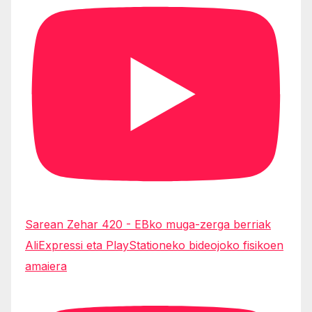
Sarean Zehar 420 - EBko muga-zerga berriak
AliExpressi eta PlayStationeko bideojoko fisikoen
amaiera