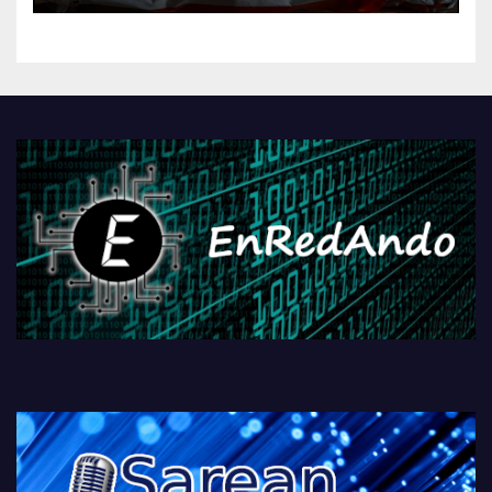
kontrola, Googleri behin
betiko zigorra
Androidengatik eta
PlayStationeko bideojoko
fisikoen amaiera