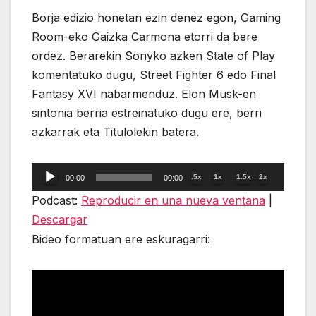
Borja edizio honetan ezin denez egon, Gaming
Room-eko Gaizka Carmona etorri da bere
ordez. Berarekin Sonyko azken State of Play
komentatuko dugu, Street Fighter 6 edo Final
Fantasy XVI nabarmenduz. Elon Musk-en
sintonia berria estreinatuko dugu ere, berri
azkarrak eta Titulolekin batera.
Reproductor
.5x
1x
1.5x
2x
00:00
00:00
de
Podcast:
Reproducir en una nueva ventana
|
audio
Descargar
Bideo formatuan ere eskuragarri: