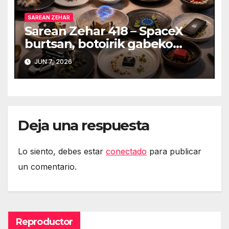
SAREAN ZEHAR
Sarean Zehar 418 – SpaceX
burtsan, botoirik gabeko
autoak, Token Maxingeko
JUN 7, 2026
eztabaida Amazonen eta
isuna Temuri
Deja una respuesta
Lo siento, debes estar
conectado
para publicar
un comentario.
Reproductor