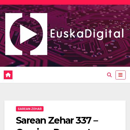
Saltar
al
contenido
SAREAN ZEHAR
Sarean Zehar 337 –