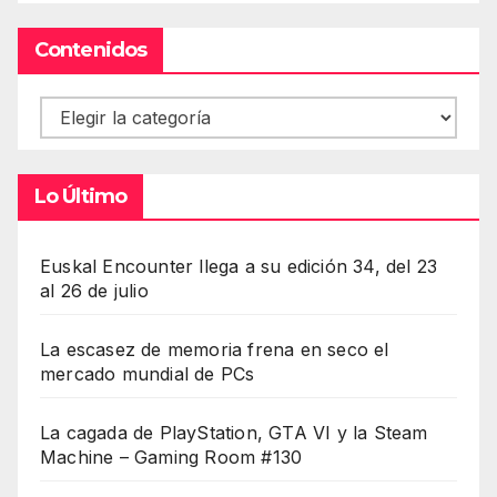
Contenidos
Contenidos
Lo Último
Euskal Encounter llega a su edición 34, del 23
al 26 de julio
La escasez de memoria frena en seco el
mercado mundial de PCs
La cagada de PlayStation, GTA VI y la Steam
Machine – Gaming Room #130