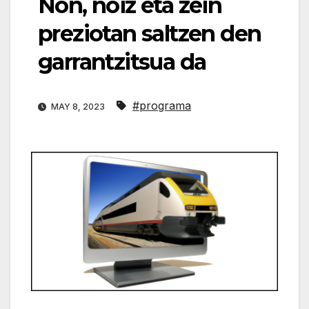
Non, noiz eta zein
preziotan saltzen den
garrantzitsua da
#programa
MAY 8, 2023