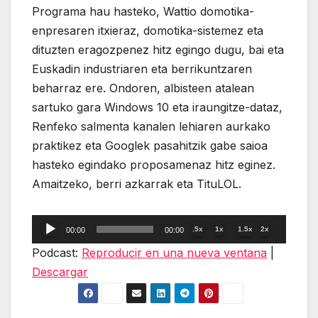
Programa hau hasteko, Wattio domotika-
enpresaren itxieraz, domotika-sistemez eta
dituzten eragozpenez hitz egingo dugu, bai eta
Euskadin industriaren eta berrikuntzaren
beharraz ere. Ondoren, albisteen atalean
sartuko gara Windows 10 eta iraungitze-dataz,
Renfeko salmenta kanalen lehiaren aurkako
praktikez eta Googlek pasahitzik gabe saioa
hasteko egindako proposamenaz hitz eginez.
Amaitzeko, berri azkarrak eta TituLOL.
Reproductor
.5x
1x
1.5x
2x
00:00
00:00
de
Podcast:
Reproducir en una nueva ventana
|
audio
Descargar