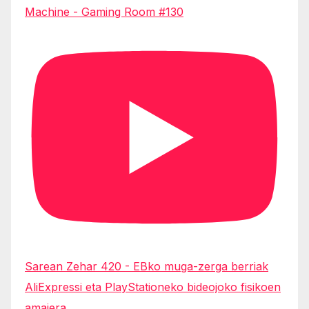
Machine - Gaming Room #130
Sarean Zehar 420 - EBko muga-zerga berriak
AliExpressi eta PlayStationeko bideojoko fisikoen
amaiera