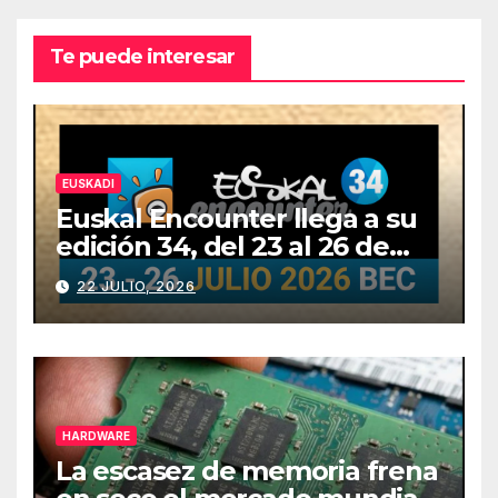
Te puede interesar
EUSKADI
Euskal Encounter llega a su
edición 34, del 23 al 26 de
julio
22 JULIO, 2026
HARDWARE
La escasez de memoria frena