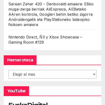
Sarean Zehar 420 – Denboraldi amaiera: EBko
muga-zerga berriak AliExpressi, AEBetako
AAren kontrola, Googleri behin betiko zigorra
Androidengatik eta PlayStationeko bideojoko
fisikoen amaiera
Nintendo Direct, Ñ3 y Xbox Showcase –
Gaming Room #129
Hemeroteca
Hemeroteca
YouTube
EuskaDigital