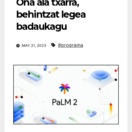
Ona ala txarra,
behintzat legea
badaukagu
#programa
MAY 21, 2023