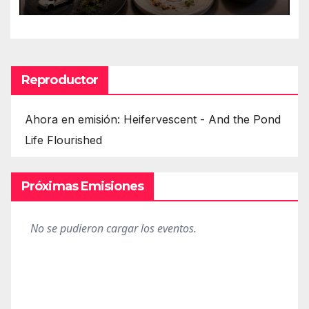
eztabaida Amazonen eta
isuna Temuri
Reproductor
Ahora en emisión: Heifervescent - And the Pond
Life Flourished
Próximas Emisiones