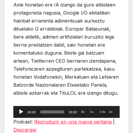
Aste honetan ere IA izango da gure albisteen
protagonista nagusia, Google I/O ekitaldian
hainbat erraminta adimentsuak aurkeztu
dituelako G erraldoiak. Europar Batasunak,
bere aldetik, adimen artifizialari buruzko lege
berria prestatzen dabil, saio honetan ere
komentatuko duguna. Beste gai batzuen
artean, Twitterren CEO berriaren izendapena,
Telefonicaren azpegituren partekatzea, kasu
honetan Vodafonekin, Merkatuen eta Lehiaren
Batzorde Nazionalaren Etxeetako Panela,
albiste azkarrak eta TituLOL ere izango ditugu.
Reproductor
.5x
1x
1.5x
2x
00:00
00:00
de
Podcast:
Reproducir en una nueva ventana
|
audio
Descargar