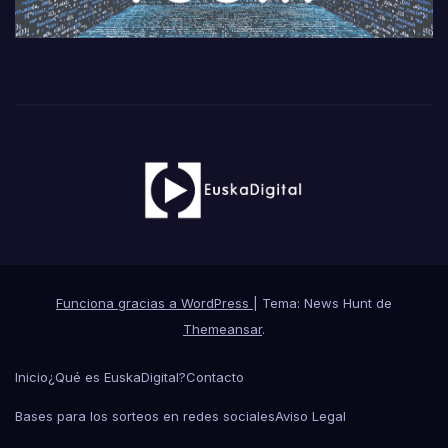
Funciona gracias a WordPress
|
Tema: News Hunt de
Themeansar
.
Inicio
¿Qué es EuskaDigital?
Contacto
Bases para los sorteos en redes sociales
Aviso Legal