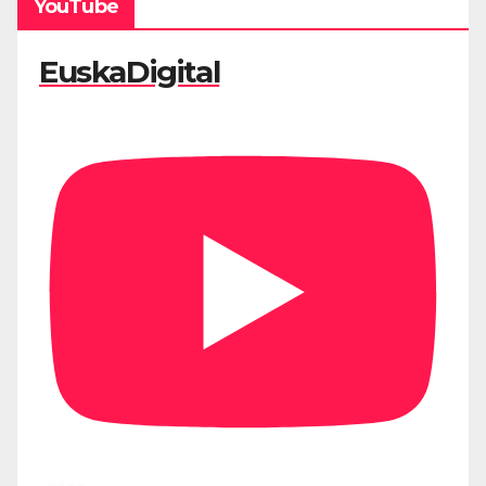
YouTube
EuskaDigital