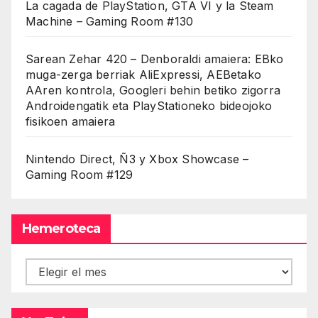
La cagada de PlayStation, GTA VI y la Steam
Machine – Gaming Room #130
Sarean Zehar 420 – Denboraldi amaiera: EBko
muga-zerga berriak AliExpressi, AEBetako
AAren kontrola, Googleri behin betiko zigorra
Androidengatik eta PlayStationeko bideojoko
fisikoen amaiera
Nintendo Direct, Ñ3 y Xbox Showcase –
Gaming Room #129
Hemeroteca
Hemeroteca