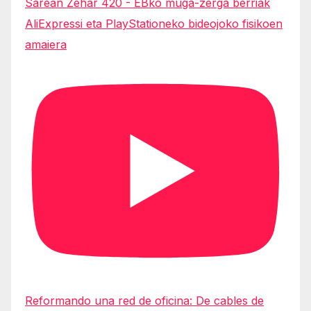
Sarean Zehar 420 - EBko muga-zerga berriak
AliExpressi eta PlayStationeko bideojoko fisikoen
amaiera
Reformando una red de oficina: De cables de