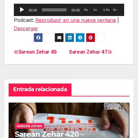
Reproductor
.5x
1x
1.5x
2x
00:00
00:00
de
Podcast:
Reproducir en una nueva ventana
|
audio
Descargar
Sarean Zehar 49
Sarean Zehar 47
Navegación
de
entradas
Entrada relacionada
SAREAN ZEHAR
Sarean Zehar 420 –