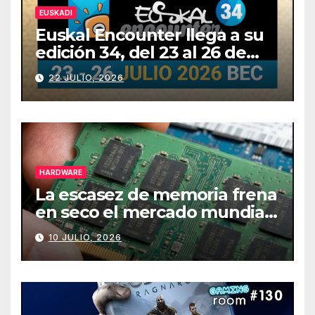
EUSKADI
Euskal Encounter llega a su
edición 34, del 23 al 26 de
julio
22 JULIO, 2026
HARDWARE
La escasez de memoria frena
en seco el mercado mundial
de PCs
10 JULIO, 2026