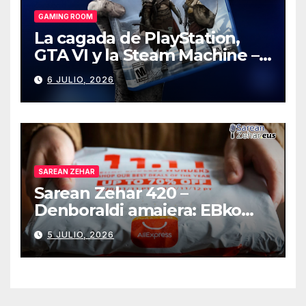
GAMING ROOM
La cagada de PlayStation,
GTA VI y la Steam Machine –
Gaming Room #130
6 JULIO, 2026
SAREAN ZEHAR
Sarean Zehar 420 –
Denboraldi amaiera: EBko
muga-zerga berriak
5 JULIO, 2026
AliExpressi, AEBetako AAren
kontrola, Googleri behin
betiko zigorra
Androidengatik eta