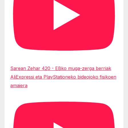
Sarean Zehar 420 - EBko muga-zerga berriak
AliExpressi eta PlayStationeko bideojoko fisikoen
amaiera