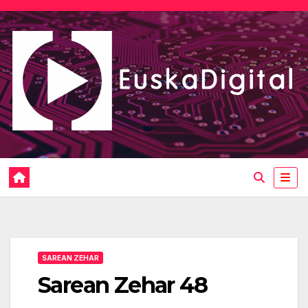
Saltar
al
contenido
SAREAN ZEHAR
Sarean Zehar 48