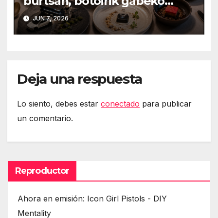
burtsan, botoirik gabeko
autoak, Token Maxingeko
JUN 7, 2026
eztabaida Amazonen eta
isuna Temuri
Deja una respuesta
Lo siento, debes estar
conectado
para publicar
un comentario.
Reproductor
Ahora en emisión: Icon Girl Pistols - DIY
Mentality