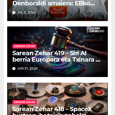
Denboraldi amaiera: EBko
muga-zerga berriak
JUL 5, 2026
AliExpressi, AEBetako AAren
kontrola, Googleri behin
betiko zigorra Androidengatik
eta PlayStationeko bideojoko
fisikoen amaiera
SAREAN ZEHAR
Sarean Zehar 419 – Siri AI
berria Europara eta Txinara ez
dira helduko, Claude berria
JUN 21, 2026
Estatu Batuetako gobernuak
debekatu du eta sareak
adingabeentzat murriztuko
dira Erresuma Batuan
SAREAN ZEHAR
Sarean Zehar 418 – SpaceX