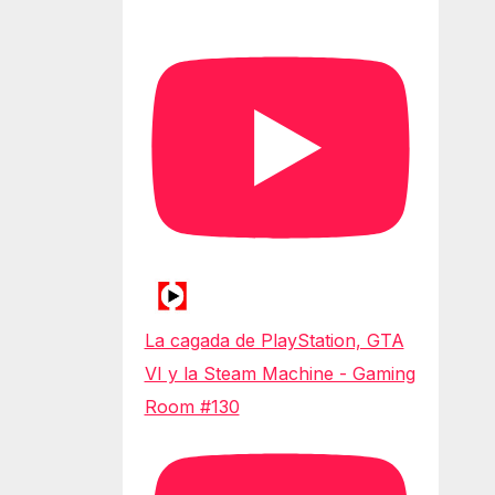
La cagada de PlayStation, GTA
VI y la Steam Machine - Gaming
Room #130