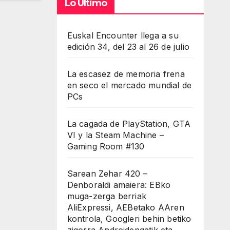
Lo Último
Euskal Encounter llega a su
edición 34, del 23 al 26 de julio
La escasez de memoria frena
en seco el mercado mundial de
PCs
La cagada de PlayStation, GTA
VI y la Steam Machine –
Gaming Room #130
Sarean Zehar 420 –
Denboraldi amaiera: EBko
muga-zerga berriak
AliExpressi, AEBetako AAren
kontrola, Googleri behin betiko
zigorra Androidengatik eta