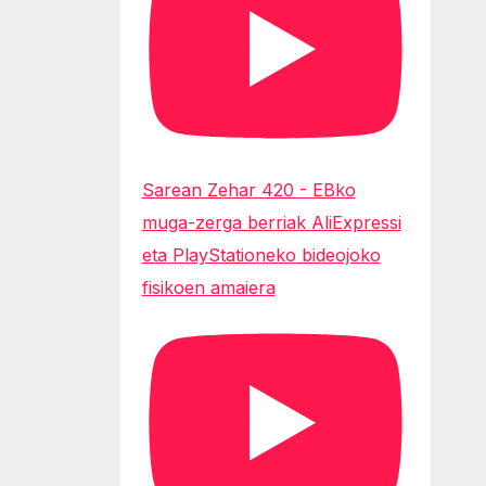
Sarean Zehar 420 - EBko
muga-zerga berriak AliExpressi
eta PlayStationeko bideojoko
fisikoen amaiera