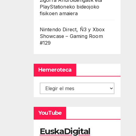
PlayStationeko bideojoko
fisikoen amaiera
Nintendo Direct, Ñ3 y Xbox
Showcase – Gaming Room
#129
Hemeroteca
Hemeroteca
YouTube
EuskaDigital