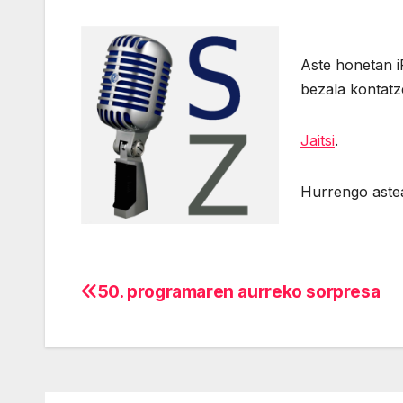
Aste honetan i
bezala kontatz
Jaitsi
.
Hurrengo aste
50. programaren aurreko sorpresa
Navegación
de
entradas