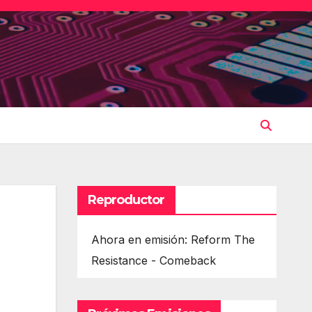
Reproductor
Ahora en emisión: Reform The
Resistance - Comeback