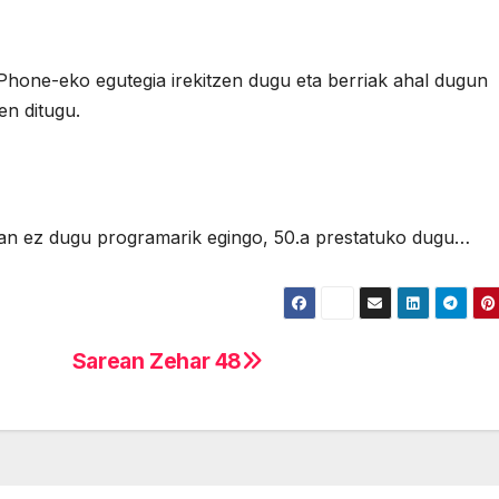
Phone-eko egutegia irekitzen dugu eta berriak ahal dugun
en ditugu.
an ez dugu programarik egingo, 50.a prestatuko dugu…
Sarean Zehar 48