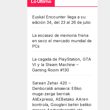
Lo Último
Euskal Encounter llega a su
edición 34, del 23 al 26 de julio
La escasez de memoria frena
en seco el mercado mundial de
PCs
La cagada de PlayStation, GTA
VI y la Steam Machine –
Gaming Room #130
Sarean Zehar 420 –
Denboraldi amaiera: EBko
muga-zerga berriak
AliExpressi, AEBetako AAren
kontrola, Googleri behin betiko
zigorra Androidengatik eta