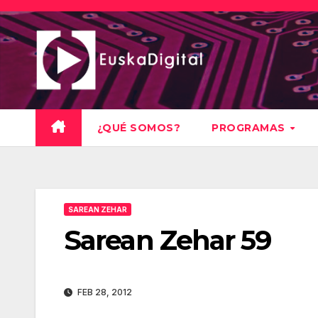
Saltar
al
contenido
¿QUÉ SOMOS?
PROGRAMAS
SAREAN ZEHAR
Sarean Zehar 59
FEB 28, 2012