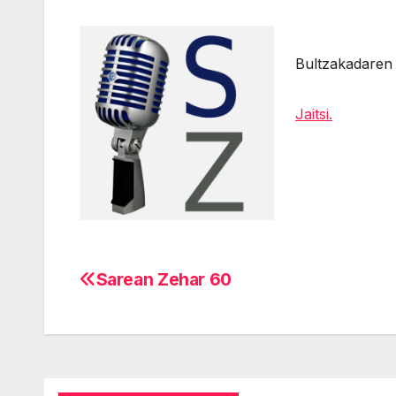
Bultzakadaren 
Jaitsi.
Sarean Zehar 60
Navegación
de
entradas