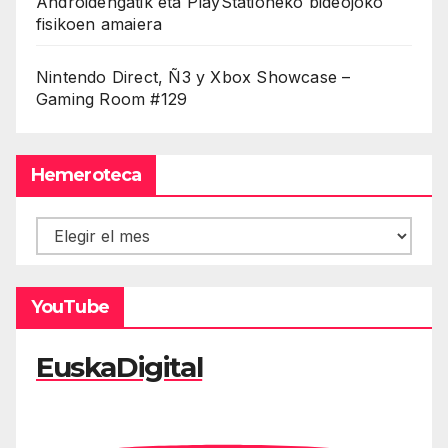
Androidengatik eta PlayStationeko bideojoko
fisikoen amaiera
Nintendo Direct, Ñ3 y Xbox Showcase –
Gaming Room #129
Hemeroteca
Hemeroteca
YouTube
EuskaDigital