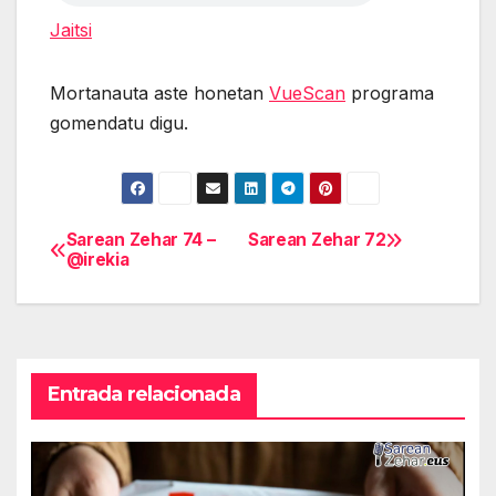
Jaitsi
Mortanauta aste honetan
VueScan
programa
gomendatu digu.
Sarean Zehar 74 –
Sarean Zehar 72
Navegación
@irekia
de
entradas
Entrada relacionada