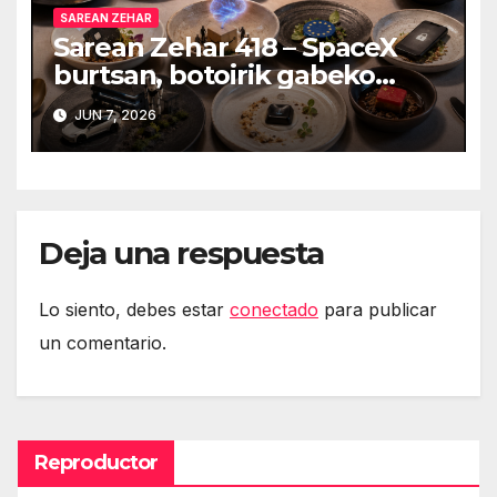
SAREAN ZEHAR
Sarean Zehar 418 – SpaceX
burtsan, botoirik gabeko
autoak, Token Maxingeko
JUN 7, 2026
eztabaida Amazonen eta
isuna Temuri
Deja una respuesta
Lo siento, debes estar
conectado
para publicar
un comentario.
Reproductor