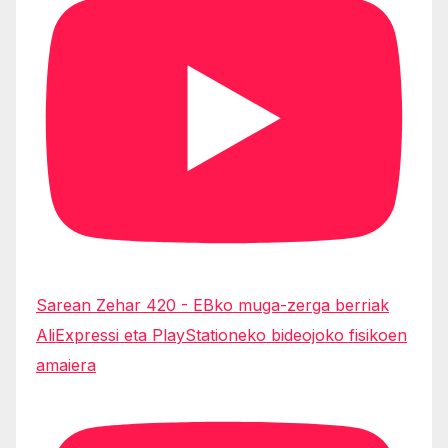
Sarean Zehar 420 - EBko muga-zerga berriak
AliExpressi eta PlayStationeko bideojoko fisikoen
amaiera