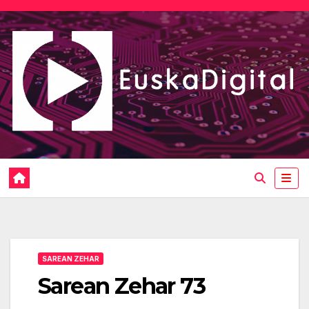
Saltar
al
contenido
SAREAN ZEHAR
Sarean Zehar 73