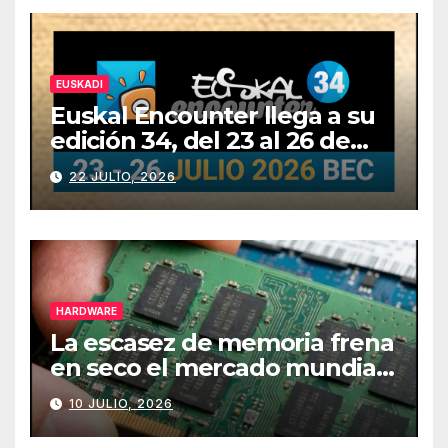
EUSKADI
Euskal Encounter llega a su
edición 34, del 23 al 26 de
julio
22 JULIO, 2026
HARDWARE
La escasez de memoria frena
en seco el mercado mundial
de PCs
10 JULIO, 2026