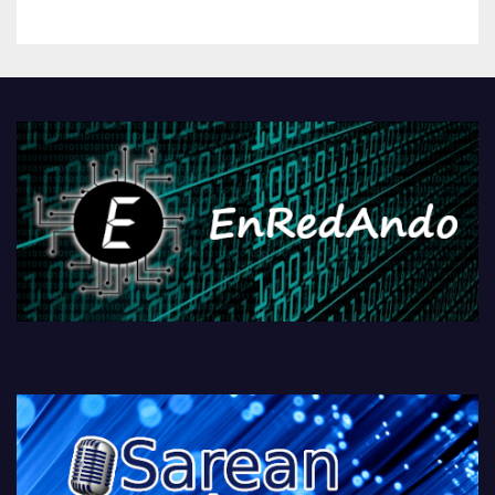
kontrola, Googleri behin
betiko zigorra
Androidengatik eta
PlayStationeko bideojoko
fisikoen amaiera