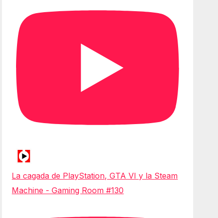
La cagada de PlayStation, GTA VI y la Steam
Machine - Gaming Room #130