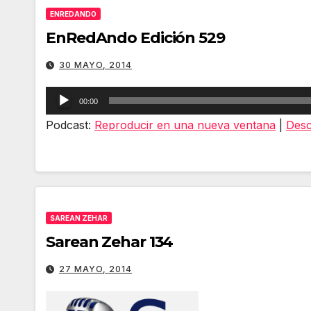
ENREDANDO
EnRedAndo Edición 529
30 MAYO, 2014
Reproductor
00:00
de
Podcast:
Reproducir en una nueva ventana
|
Desc
audio
SAREAN ZEHAR
Sarean Zehar 134
27 MAYO, 2014