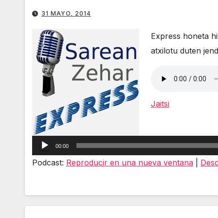
31 MAYO, 2014
Express honeta hi
atxilotu duten jen
Jaitsi
Reproductor
de
00:00
audio
Podcast:
Reproducir en una nueva ventana
|
Desc