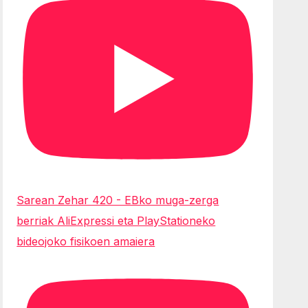
Sarean Zehar 420 - EBko muga-zerga
berriak AliExpressi eta PlayStationeko
bideojoko fisikoen amaiera