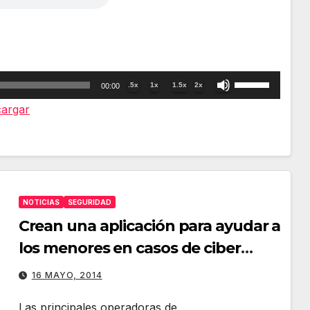
Utiliza
.5x
1x
1.5x
2x
00:00
las
argar
teclas
de
flecha
arriba/abajo
NOTICIAS
SEGURIDAD
para
Crean una aplicación para ayudar a
aumentar
los menores en casos de ciber
o
acoso
disminuir
16 MAYO, 2014
el
Las principales operadoras de
volumen.