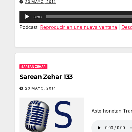
23 MAYO, 2014
Reproductor
00:00
de
Podcast:
Reproducir en una nueva ventana
|
Desc
audio
SAREAN ZEHAR
Sarean Zehar 133
20 MAYO, 2014
Aste honetan Tran