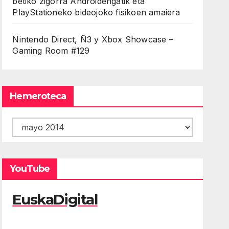
betiko zigorra Androidengatik eta
PlayStationeko bideojoko fisikoen amaiera
Nintendo Direct, Ñ3 y Xbox Showcase –
Gaming Room #129
Hemeroteca
Hemeroteca
YouTube
EuskaDigital