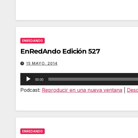
ENREDANDO
EnRedAndo Edición 527
15 MAYO, 2014
Reproductor
00:00
de
Podcast:
Reproducir en una nueva ventana
|
Desc
audio
ENREDANDO