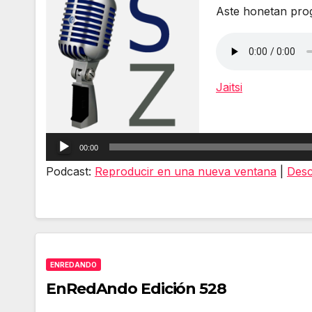
Aste honetan pro
Jaitsi
Reproductor
de
00:00
audio
Podcast:
Reproducir en una nueva ventana
|
Desc
ENREDANDO
EnRedAndo Edición 528