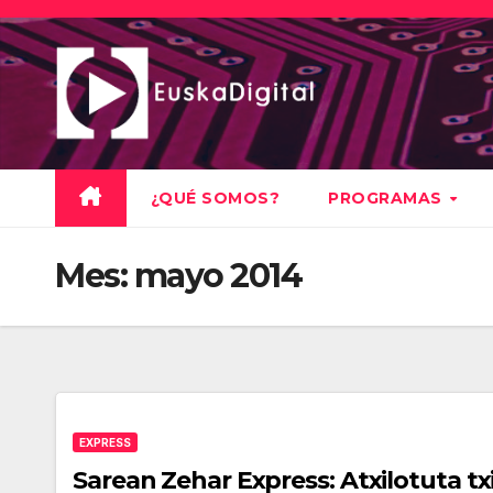
Saltar
al
contenido
¿QUÉ SOMOS?
PROGRAMAS
Mes:
mayo 2014
EXPRESS
Sarean Zehar Express: Atxilotuta t