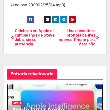
{enclose 200902/25/04.mp3}
Celebran en Apple el
Una consultora
Navegación
cumpleaños de Steve
pronostica tres
Jobs, sin su
nuevos iPhone para
de
presencia
éste año
entradas
Entrada relacionada
APPLE
Apple lanza Apple