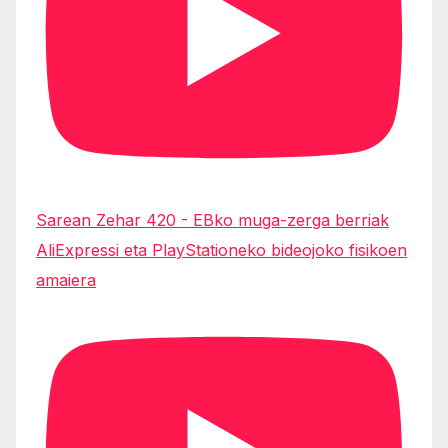
Sarean Zehar 420 - EBko muga-zerga berriak
AliExpressi eta PlayStationeko bideojoko fisikoen
amaiera