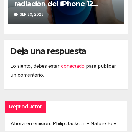
radiación del iPhone 12
mediante software
SEP 20, 2023
Deja una respuesta
Lo siento, debes estar
conectado
para publicar
un comentario.
Reproductor
Ahora en emisión: Philip Jackson - Nature Boy