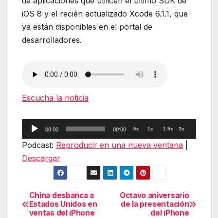
de aplicaciones que utilicen el último SDK de
iOS 8 y el recién actualizado Xcode 6.1.1, que
ya están disponibles en el portal de
desarrolladores.
Escucha la noticia
Reproductor
.5x
1x
1.5x
2x
00:00
00:00
de
Podcast:
Reproducir en una nueva ventana
|
audio
Descargar
China desbanca a
Octavo aniversario
Navegación
Estados Unidos en
de la presentación
ventas del iPhone
del iPhone