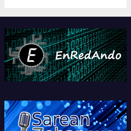
betiko zigorra
Androidengatik eta
PlayStationeko bideojoko
fisikoen amaiera