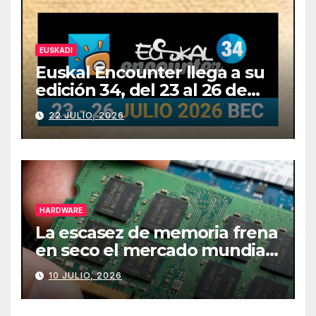
EUSKADI
Euskal Encounter llega a su
edición 34, del 23 al 26 de
julio
22 JULIO, 2026
HARDWARE
La escasez de memoria frena
en seco el mercado mundial
de PCs
10 JULIO, 2026