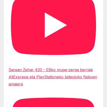
Sarean Zehar 420 - EBko muga-zerga berriak
AliExpressi eta PlayStationeko bideojoko fisikoen
amaiera