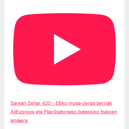
Sarean Zehar 420 - EBko muga-zerga berriak
AliExpressi eta PlayStationeko bideojoko fisikoen
amaiera