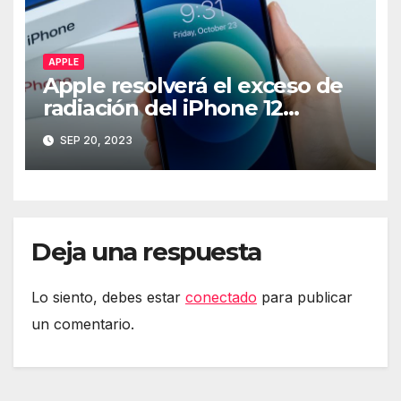
APPLE
Apple resolverá el exceso de
radiación del iPhone 12
mediante software
SEP 20, 2023
Deja una respuesta
Lo siento, debes estar
conectado
para publicar
un comentario.