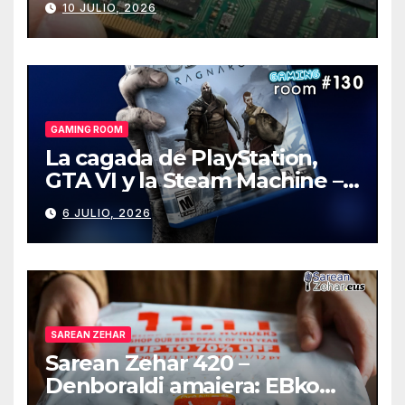
10 JULIO, 2026
GAMING ROOM
La cagada de PlayStation,
GTA VI y la Steam Machine –
Gaming Room #130
6 JULIO, 2026
SAREAN ZEHAR
Sarean Zehar 420 –
Denboraldi amaiera: EBko