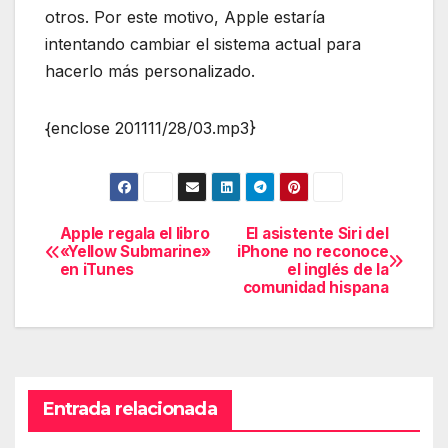
otros. Por este motivo, Apple estaría
intentando cambiar el sistema actual para
hacerlo más personalizado.
{enclose 201111/28/03.mp3}
Apple regala el libro
El asistente Siri del
Navegación
«Yellow Submarine»
iPhone no reconoce
en iTunes
el inglés de la
de
comunidad hispana
entradas
Entrada relacionada