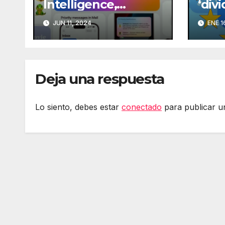
Intelligence,
‘divi
integrando
para
JUN 11, 2024
ENE 1
ChatGPT en Siri
tien
en i
Deja una respuesta
Lo siento, debes estar
conectado
para publicar u