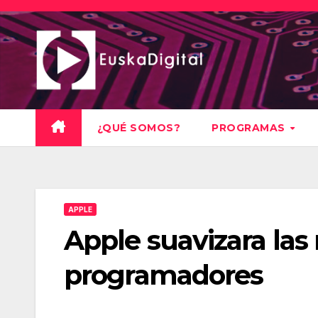
Saltar
al
contenido
¿QUÉ SOMOS?
PROGRAMAS
APPLE
Apple suavizara las 
programadores