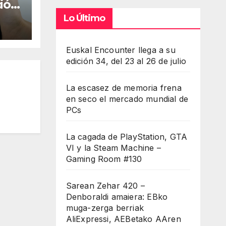
ción
Lo Último
are
Euskal Encounter llega a su
edición 34, del 23 al 26 de julio
La escasez de memoria frena
en seco el mercado mundial de
PCs
La cagada de PlayStation, GTA
VI y la Steam Machine –
Gaming Room #130
Sarean Zehar 420 –
Denboraldi amaiera: EBko
muga-zerga berriak
AliExpressi, AEBetako AAren