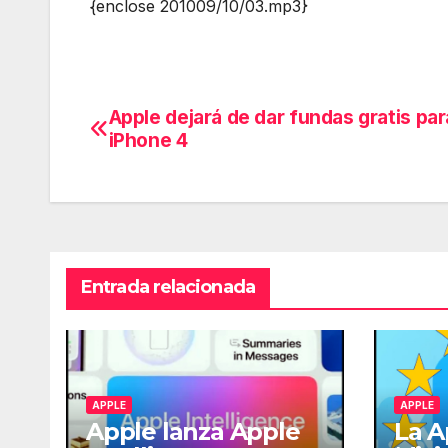
{enclose 201009/10/03.mp3}
Apple dejará de dar fundas gratis par
Navegación
iPhone 4
de
entradas
Entrada relacionada
APPLE
APPLE
Apple lanza Apple
La A