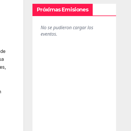
Próximas Emisiones
 de
sa
es,
n