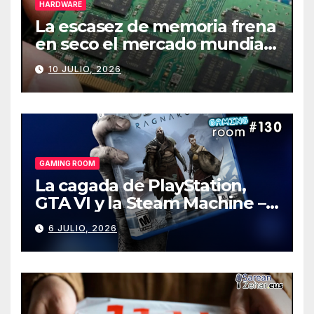
HARDWARE
La escasez de memoria frena
en seco el mercado mundial
de PCs
10 JULIO, 2026
GAMING ROOM
La cagada de PlayStation,
GTA VI y la Steam Machine –
Gaming Room #130
6 JULIO, 2026