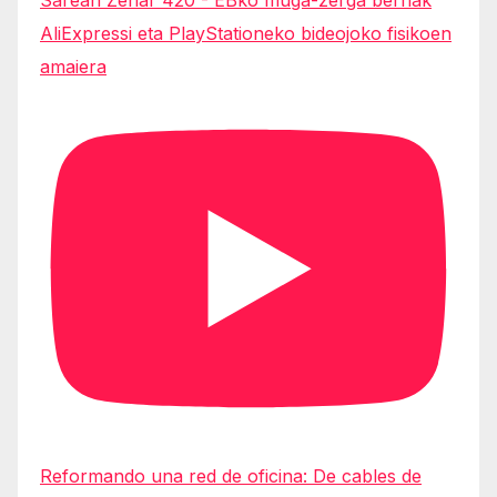
Sarean Zehar 420 - EBko muga-zerga berriak
AliExpressi eta PlayStationeko bideojoko fisikoen
amaiera
Reformando una red de oficina: De cables de