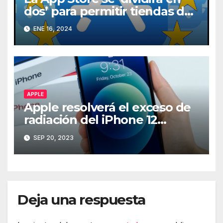
dos’ para permitir tiendas de
terceros en iPhone en la UE
ENE 16, 2024
APPLE
Apple resolverá el exceso de
radiación del iPhone 12
mediante software
SEP 20, 2023
Deja una respuesta