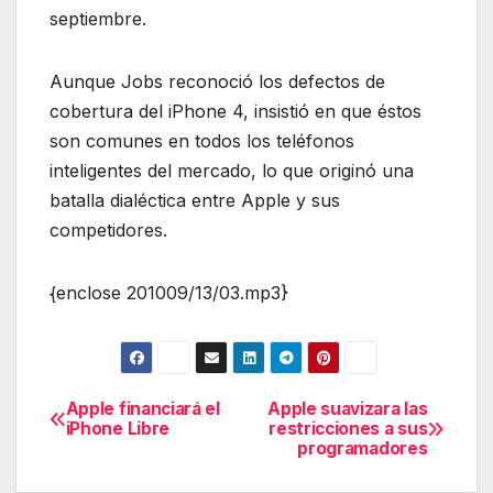
septiembre.
Aunque Jobs reconoció los defectos de
cobertura del iPhone 4, insistió en que éstos
son comunes en todos los teléfonos
inteligentes del mercado, lo que originó una
batalla dialéctica entre Apple y sus
competidores.
{enclose 201009/13/03.mp3}
Apple financiará el
Apple suavizara las
Navegación
iPhone Libre
restricciones a sus
programadores
de