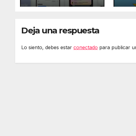
ChatGPT en Siri
tien
en i
Deja una respuesta
Lo siento, debes estar
conectado
para publicar u