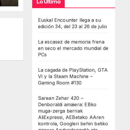
are
Lo Último
Euskal Encounter llega a su
edición 34, del 23 al 26 de julio
La escasez de memoria frena
en seco el mercado mundial de
PCs
La cagada de PlayStation, GTA
VI y la Steam Machine –
Gaming Room #130
Sarean Zehar 420 –
Denboraldi amaiera: EBko
muga-zerga berriak
AliExpressi, AEBetako AAren
kontrola, Googleri behin betiko
zigorra Androidengatik eta