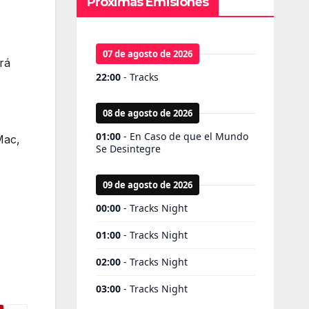
Próximas Emisiones
rá
Mac,