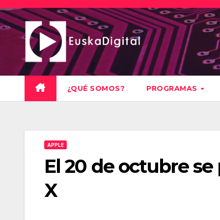
Saltar
al
contenido
¿QUÉ SOMOS?
PROGRAMAS
APPLE
El 20 de octubre s
X