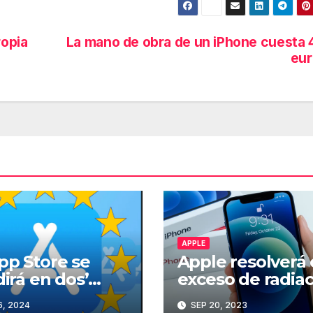
ropia
La mano de obra de un iPhone cuesta 
eur
APPLE
pp Store se
Apple resolverá 
dirá en dos’
exceso de radia
 permitir
del iPhone 12
6, 2024
SEP 20, 2023