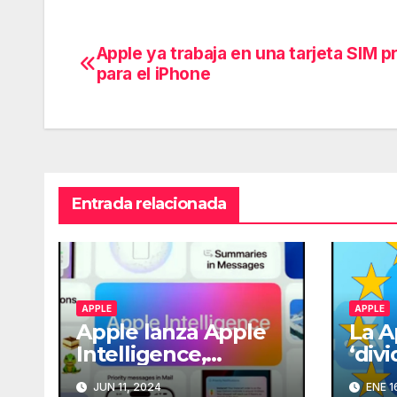
Apple ya trabaja en una tarjeta SIM p
Navegación
para el iPhone
de
entradas
Entrada relacionada
APPLE
APPLE
Apple lanza Apple
La A
Intelligence,
‘divi
integrando
para
JUN 11, 2024
ENE 1