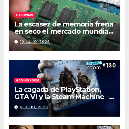
HARDWARE
La escasez de memoria frena
en seco el mercado mundial
de PCs
10 JULIO, 2026
GAMING ROOM
La cagada de PlayStation,
GTA VI y la Steam Machine –
Gaming Room #130
6 JULIO, 2026