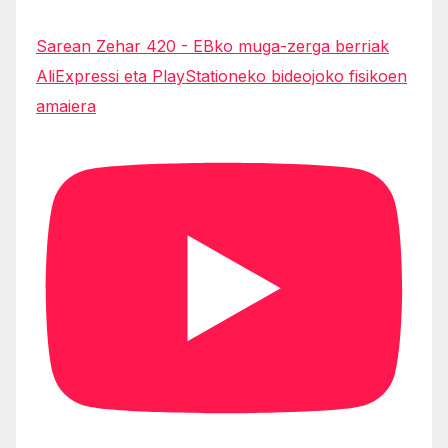
Sarean Zehar 420 - EBko muga-zerga berriak
AliExpressi eta PlayStationeko bideojoko fisikoen
amaiera