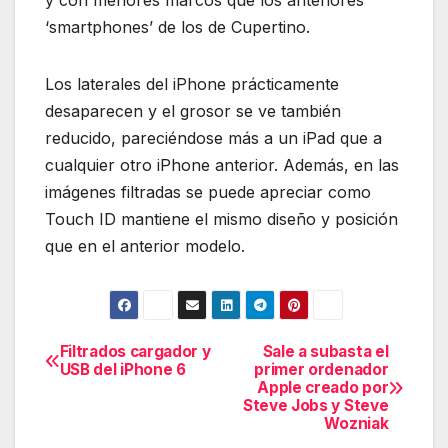
y con menores marcos que los anteriores
‘smartphones’ de los de Cupertino.
Los laterales del iPhone prácticamente
desaparecen y el grosor se ve también
reducido, pareciéndose más a un iPad que a
cualquier otro iPhone anterior. Además, en las
imágenes filtradas se puede apreciar como
Touch ID mantiene el mismo diseño y posición
que en el anterior modelo.
Filtrados cargador y
Sale a subasta el
Navegación
USB del iPhone 6
primer ordenador
Apple creado por
de
Steve Jobs y Steve
Wozniak
entradas