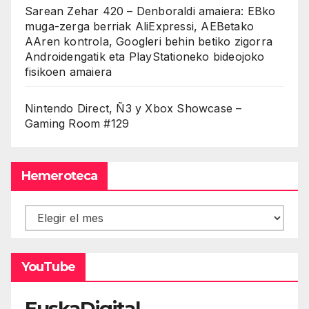
Sarean Zehar 420 – Denboraldi amaiera: EBko
muga-zerga berriak AliExpressi, AEBetako
AAren kontrola, Googleri behin betiko zigorra
Androidengatik eta PlayStationeko bideojoko
fisikoen amaiera
Nintendo Direct, Ñ3 y Xbox Showcase –
Gaming Room #129
Hemeroteca
Hemeroteca
YouTube
EuskaDigital