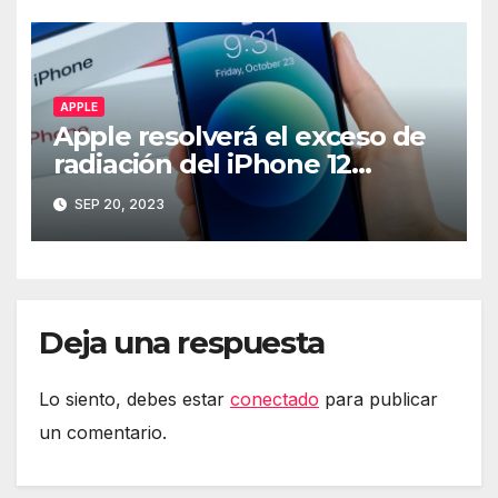
APPLE
Apple resolverá el exceso de
radiación del iPhone 12
mediante software
SEP 20, 2023
Deja una respuesta
Lo siento, debes estar
conectado
para publicar
un comentario.