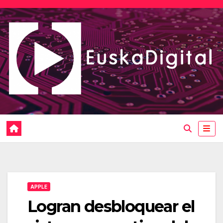
Saltar
al
contenido
APPLE
Logran desbloquear el