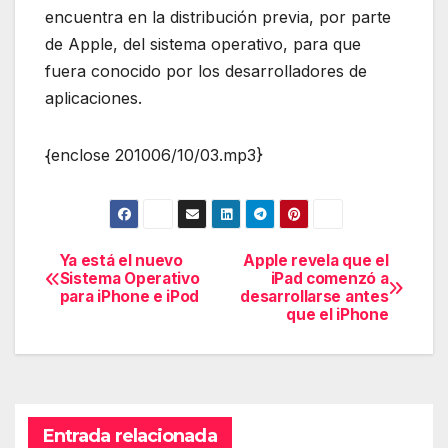
encuentra en la distribución previa, por parte
de Apple, del sistema operativo, para que
fuera conocido por los desarrolladores de
aplicaciones.
{enclose 201006/10/03.mp3}
Ya está el nuevo
Apple revela que el
Navegación
Sistema Operativo
iPad comenzó a
para iPhone e iPod
desarrollarse antes
de
que el iPhone
entradas
Entrada relacionada