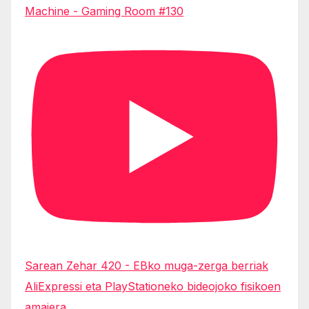
Machine - Gaming Room #130
Sarean Zehar 420 - EBko muga-zerga berriak
AliExpressi eta PlayStationeko bideojoko fisikoen
amaiera