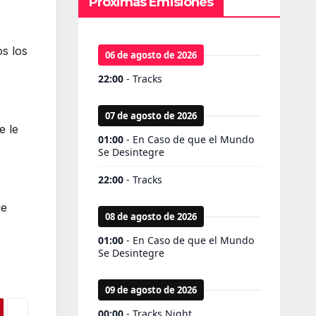
Próximas Emisiones
os los
e le
ue