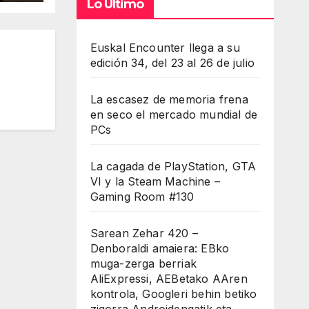
Lo Último
Euskal Encounter llega a su
edición 34, del 23 al 26 de julio
La escasez de memoria frena
en seco el mercado mundial de
PCs
La cagada de PlayStation, GTA
VI y la Steam Machine –
Gaming Room #130
Sarean Zehar 420 –
Denboraldi amaiera: EBko
muga-zerga berriak
AliExpressi, AEBetako AAren
kontrola, Googleri behin betiko
zigorra Androidengatik eta