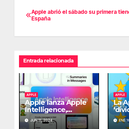
Apple abrió el sábado su primera tie
Navegación
España
de
entradas
Entrada relacionada
APPLE
APPLE
Apple lanza Apple
La A
Intelligence,
‘divi
integrando
para
JUN 11, 2024
ENE 1
ChatGPT en Siri
tien