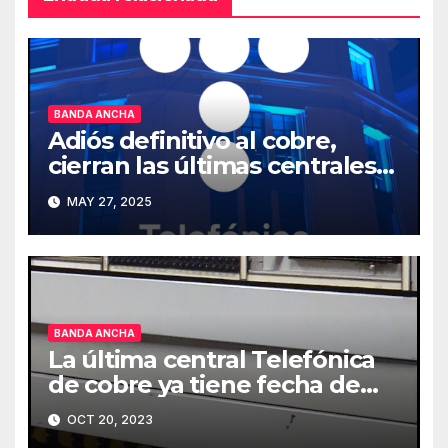
BANDA ANCHA
Adiós definitivo al cobre,
cierran las últimas centrales
en España
MAY 27, 2025
BANDA ANCHA
La última central Telefónica
de cobre ya tiene fecha de
cierre
OCT 20, 2023