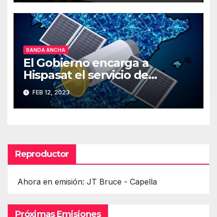
BANDA ANCHA
El Gobierno encarga a
Hispasat el servicio de
Internet rápido por satélite
FEB 12, 2023
Reproductor
Ahora en emisión: JT Bruce - Capella
Próximas Emisiones