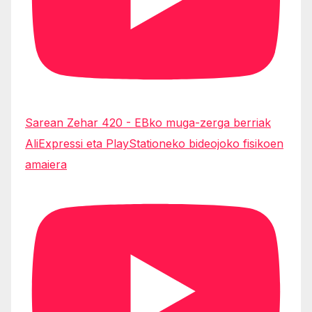
Sarean Zehar 420 - EBko muga-zerga berriak
AliExpressi eta PlayStationeko bideojoko fisikoen
amaiera