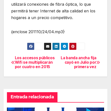
utilizará conexiones de fibra óptica, lo que
permitirá tener Internet de alta calidad en los
hogares a un precio competitivo.
{enclose 201110/24/04.mp3}
Los accesos públicos
La banda ancha fija
Navegación
Wifi se multiplicarán
cayó en Julio por
por cuatro en 2015
primera vez
de
entradas
Entrada relacionada