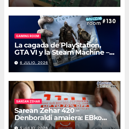
GAMING ROOM
La cagada de PlayStation,
GTA VI y la Steam Machine –
Gaming Room #130
6 JULIO, 2026
SAREAN ZEHAR
Sarean Zehar 420 –
Denboraldi amaiera: EBko
muga-zerga berriak
5 JULIO, 2026