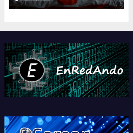
AliExpressi, AEBetako AAren
kontrola, Googleri behin
betiko zigorra
Androidengatik eta
PlayStationeko bideojoko
fisikoen amaiera