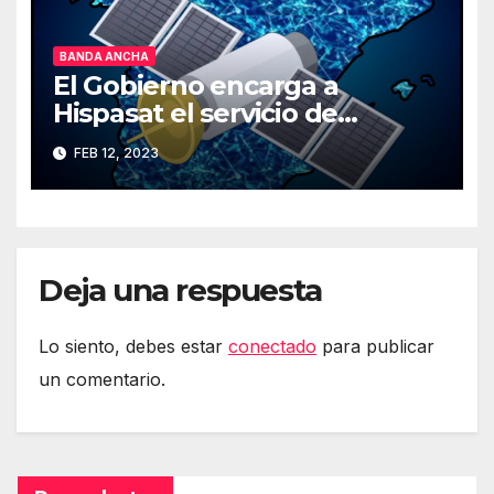
BANDA ANCHA
El Gobierno encarga a
Hispasat el servicio de
Internet rápido por satélite
FEB 12, 2023
Deja una respuesta
Lo siento, debes estar
conectado
para publicar
un comentario.