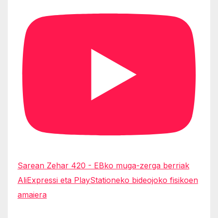
Sarean Zehar 420 - EBko muga-zerga berriak
AliExpressi eta PlayStationeko bideojoko fisikoen
amaiera