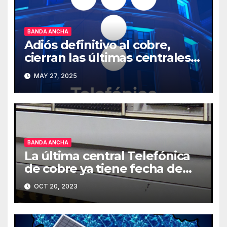
BANDA ANCHA
Adiós definitivo al cobre,
cierran las últimas centrales
en España
MAY 27, 2025
BANDA ANCHA
La última central Telefónica
de cobre ya tiene fecha de
cierre
OCT 20, 2023