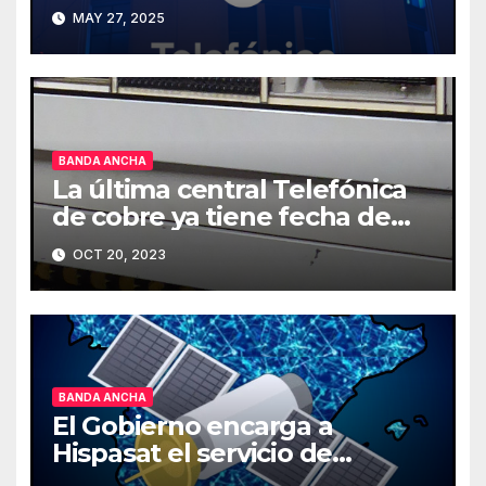
en España
MAY 27, 2025
BANDA ANCHA
La última central Telefónica
de cobre ya tiene fecha de
cierre
OCT 20, 2023
BANDA ANCHA
El Gobierno encarga a
Hispasat el servicio de
Internet rápido por satélite