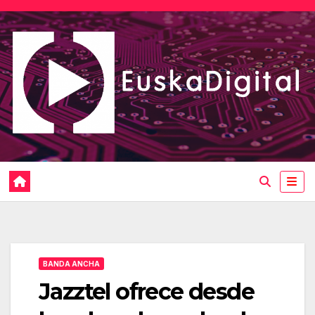
Saltar
al
contenido
BANDA ANCHA
Jazztel ofrece desde