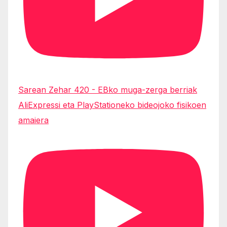
Sarean Zehar 420 - EBko muga-zerga berriak
AliExpressi eta PlayStationeko bideojoko fisikoen
amaiera