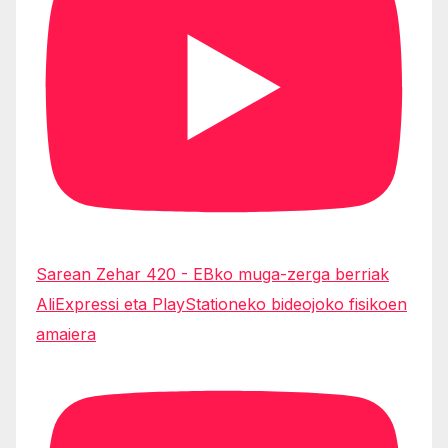
Sarean Zehar 420 - EBko muga-zerga berriak
AliExpressi eta PlayStationeko bideojoko fisikoen
amaiera