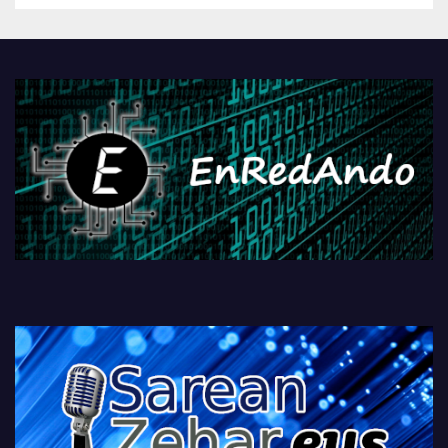
Androidengatik eta
PlayStationeko bideojoko
fisikoen amaiera