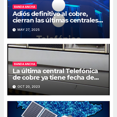
BANDA ANCHA
Adiós definitivo al cobre,
cierran las últimas centrales
en España
MAY 27, 2025
BANDA ANCHA
La última central Telefónica
de cobre ya tiene fecha de
cierre
OCT 20, 2023