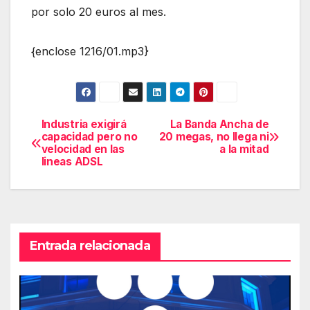
por solo 20 euros al mes.
{enclose 1216/01.mp3}
Industria exigirá
La Banda Ancha de
Navegación
capacidad pero no
20 megas, no llega ni
velocidad en las
a la mitad
de
lineas ADSL
entradas
Entrada relacionada