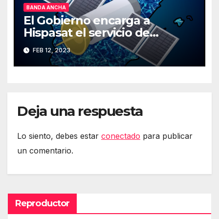
BANDA ANCHA
El Gobierno encarga a
Hispasat el servicio de
Internet rápido por satélite
FEB 12, 2023
Deja una respuesta
Lo siento, debes estar
conectado
para publicar
un comentario.
Reproductor