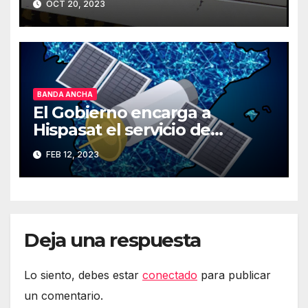
OCT 20, 2023
BANDA ANCHA
El Gobierno encarga a
Hispasat el servicio de
Internet rápido por satélite
FEB 12, 2023
Deja una respuesta
Lo siento, debes estar
conectado
para publicar
un comentario.