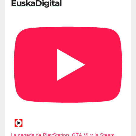
EuskaDigital
La cagada de PlayStation, GTA VI y la Steam