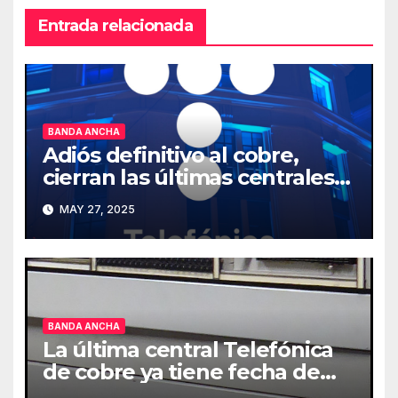
Entrada relacionada
BANDA ANCHA
Adiós definitivo al cobre,
cierran las últimas centrales
en España
MAY 27, 2025
BANDA ANCHA
La última central Telefónica
de cobre ya tiene fecha de
cierre