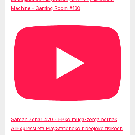
Machine - Gaming Room #130
Sarean Zehar 420 - EBko muga-zerga berriak
AliExpressi eta PlayStationeko bideojoko fisikoen