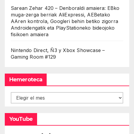
Sarean Zehar 420 – Denboraldi amaiera: EBko
muga-zerga berriak AliExpressi, AEBetako
AAren kontrola, Googleri behin betiko zigorra
Androidengatik eta PlayStationeko bideojoko
fisikoen amaiera
Nintendo Direct, Ñ3 y Xbox Showcase –
Gaming Room #129
Hemeroteca
Hemeroteca
YouTube