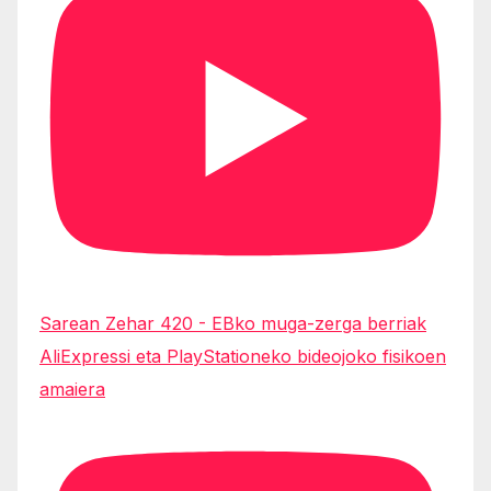
Sarean Zehar 420 - EBko muga-zerga berriak
AliExpressi eta PlayStationeko bideojoko fisikoen
amaiera