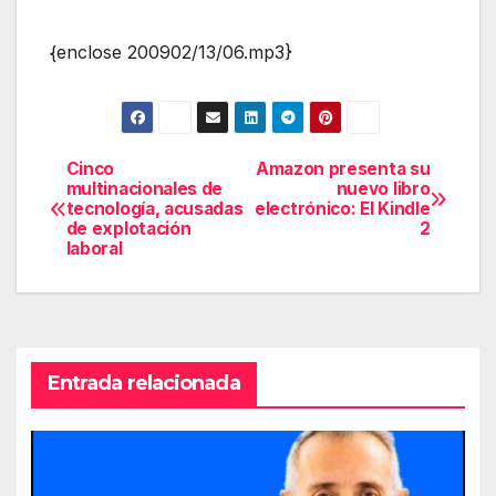
{enclose 200902/13/06.mp3}
Cinco
Amazon presenta su
Navegación
multinacionales de
nuevo libro
tecnología, acusadas
electrónico: El Kindle
de
de explotación
2
laboral
entradas
Entrada relacionada