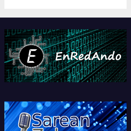
betiko zigorra
Androidengatik eta
PlayStationeko bideojoko
fisikoen amaiera