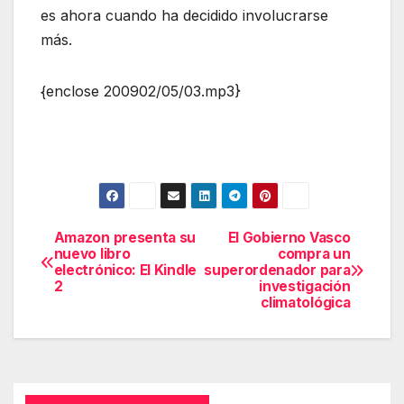
es ahora cuando ha decidido involucrarse
más.
{enclose 200902/05/03.mp3}
Amazon presenta su
El Gobierno Vasco
Navegación
nuevo libro
compra un
electrónico: El Kindle
superordenador para
de
2
investigación
climatológica
entradas