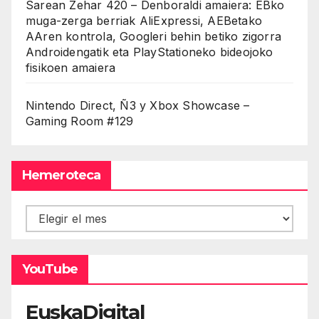
Sarean Zehar 420 – Denboraldi amaiera: EBko
muga-zerga berriak AliExpressi, AEBetako
AAren kontrola, Googleri behin betiko zigorra
Androidengatik eta PlayStationeko bideojoko
fisikoen amaiera
Nintendo Direct, Ñ3 y Xbox Showcase –
Gaming Room #129
Hemeroteca
Hemeroteca
YouTube
EuskaDigital