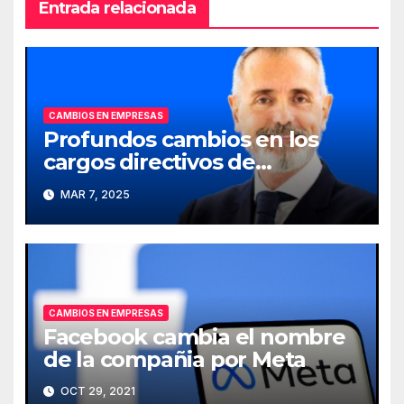
Entrada relacionada
CAMBIOS EN EMPRESAS
Profundos cambios en los
cargos directivos de
Telefónica
MAR 7, 2025
CAMBIOS EN EMPRESAS
Facebook cambia el nombre
de la compañia por Meta
OCT 29, 2021