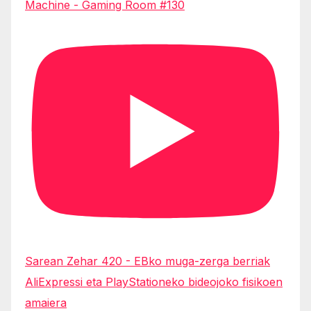
Machine - Gaming Room #130
Sarean Zehar 420 - EBko muga-zerga berriak
AliExpressi eta PlayStationeko bideojoko fisikoen
amaiera