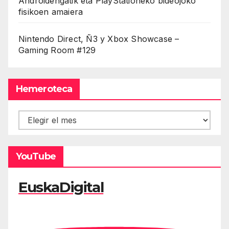
Androidengatik eta PlayStationeko bideojoko
fisikoen amaiera
Nintendo Direct, Ñ3 y Xbox Showcase –
Gaming Room #129
Hemeroteca
Hemeroteca
YouTube
EuskaDigital