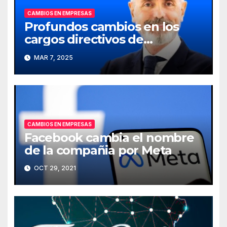
CAMBIOS EN EMPRESAS
Profundos cambios en los
cargos directivos de
Telefónica
MAR 7, 2025
CAMBIOS EN EMPRESAS
Facebook cambia el nombre
de la compañia por Meta
OCT 29, 2021