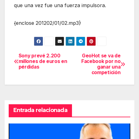
que una vez fue una fuerza impulsora.
{enclose 201202/01/02.mp3}
Sony prevé 2.200
GeoHot se va de
Navegación
millones de euros en
Facebook por no
pérdidas
ganar una
de
competición
entradas
Entrada relacionada