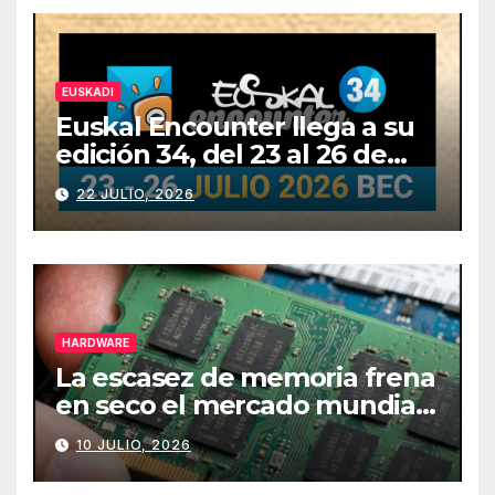
EUSKADI
Euskal Encounter llega a su
edición 34, del 23 al 26 de
julio
22 JULIO, 2026
HARDWARE
La escasez de memoria frena
en seco el mercado mundial
de PCs
10 JULIO, 2026