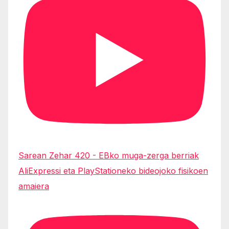
Sarean Zehar 420 - EBko muga-zerga berriak
AliExpressi eta PlayStationeko bideojoko fisikoen
amaiera