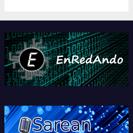
betiko zigorra
Androidengatik eta
PlayStationeko bideojoko
fisikoen amaiera