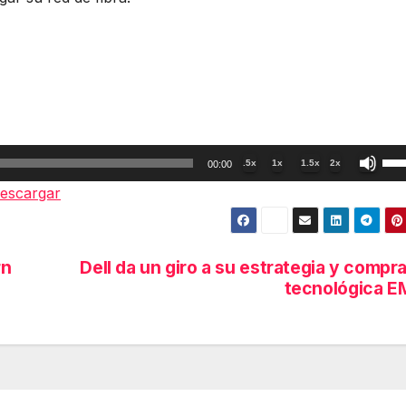
Util
.5x
1x
1.5x
2x
00:00
las
escargar
tec
de
fle
rn
Dell da un giro a su estrategia y compra
arr
tecnológica 
par
aum
o
dis
el