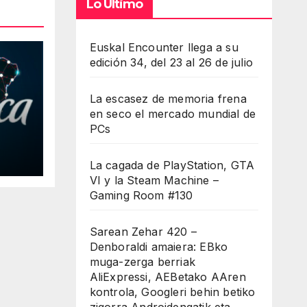
Lo Último
umen.
Euskal Encounter llega a su
edición 34, del 23 al 26 de julio
La escasez de memoria frena
en seco el mercado mundial de
PCs
La cagada de PlayStation, GTA
VI y la Steam Machine –
Gaming Room #130
Sarean Zehar 420 –
Denboraldi amaiera: EBko
muga-zerga berriak
AliExpressi, AEBetako AAren
kontrola, Googleri behin betiko
zigorra Androidengatik eta