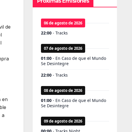
Próximas Emisiones
il de
l
l
mpra
r
a en
ble
 a