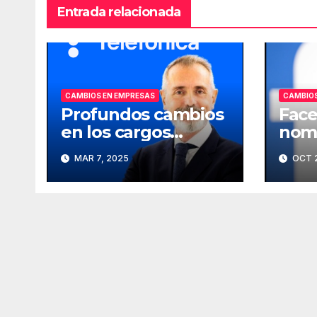
Entrada relacionada
CAMBIOS EN EMPRESAS
CAMBIOS
Profundos cambios
Face
en los cargos
nomb
directivos de
comp
MAR 7, 2025
OCT 2
Telefónica