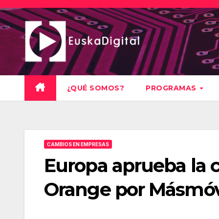
Saltar
al
contenido
¿QUÉ SOMOS?
PROGRAMAS
CAMBIOS EN EMPRESAS
Europa aprueba la 
Orange por Másmóv