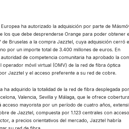
 Europea ha autorizado la adquisición por parte de Másmóv
 de los que debe desprenderse Orange para poder obtener e
’ de Bruselas a la compra Jazztel, cuya adquisición cerró e
no por un importe total de 3.400 millones de euros. En
a autoridad de competencia comunitaria ha aprobado la co
l operador móvil virtual (OMV) de la red de fibra óptica
or Jazztel y el acceso preferente a su red de cobre.
 ha adquirido la totalidad de la red de fibra desplegada po
rcelona, Valencia, Sevilla y Málaga, que le ofrece cobertur
 acceso mayorista por un período de cuatro años, extensi
cobre de Jazztel, compuesta por 1.123 centrales con acceso
ctor, a precios orientativos del mercado, Jazztel habría
ar su red de fibra.