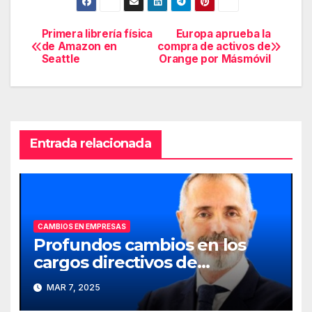
Primera librería física
Europa aprueba la
Navegación
de Amazon en
compra de activos de
Seattle
Orange por Másmóvil
de
entradas
Entrada relacionada
CAMBIOS EN EMPRESAS
Profundos cambios en los
cargos directivos de
Telefónica
MAR 7, 2025