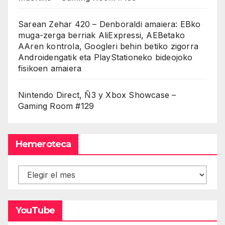
Sarean Zehar 420 – Denboraldi amaiera: EBko
muga-zerga berriak AliExpressi, AEBetako
AAren kontrola, Googleri behin betiko zigorra
Androidengatik eta PlayStationeko bideojoko
fisikoen amaiera
Nintendo Direct, Ñ3 y Xbox Showcase –
Gaming Room #129
Hemeroteca
Hemeroteca
YouTube