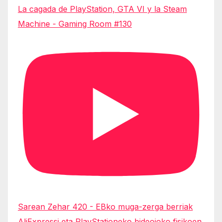
La cagada de PlayStation, GTA VI y la Steam
Machine - Gaming Room #130
Sarean Zehar 420 - EBko muga-zerga berriak
AliExpressi eta PlayStationeko bideojoko fisikoen