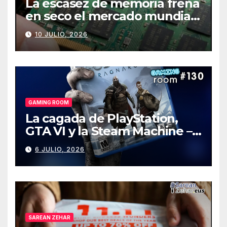
La escasez de memoria frena
en seco el mercado mundial
de PCs
10 JULIO, 2026
GAMING ROOM
La cagada de PlayStation,
GTA VI y la Steam Machine –
Gaming Room #130
6 JULIO, 2026
SAREAN ZEHAR