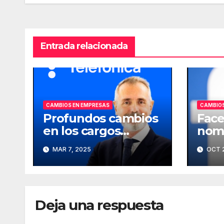
entradas
Entrada relacionada
CAMBIOS EN EMPRESAS
CAMBIOS
Profundos cambios
Face
en los cargos
nomb
directivos de
comp
MAR 7, 2025
OCT 2
Telefónica
Deja una respuesta