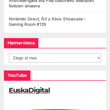
Androidengatik eta PlayStationeko bideojoko
fisikoen amaiera
Nintendo Direct, Ñ3 y Xbox Showcase –
Gaming Room #129
Hemeroteca
Hemeroteca
YouTube
EuskaDigital