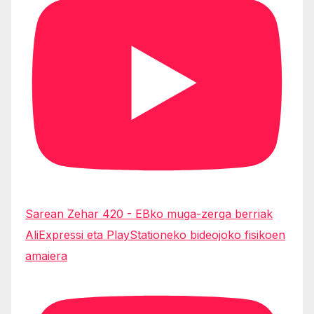
Sarean Zehar 420 - EBko muga-zerga berriak
AliExpressi eta PlayStationeko bideojoko fisikoen
amaiera