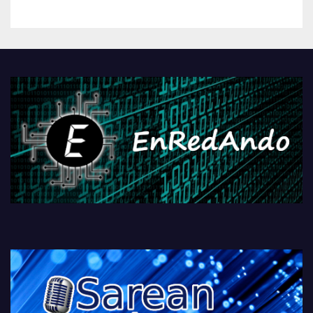
kontrola, Googleri behin
betiko zigorra
Androidengatik eta
PlayStationeko bideojoko
fisikoen amaiera