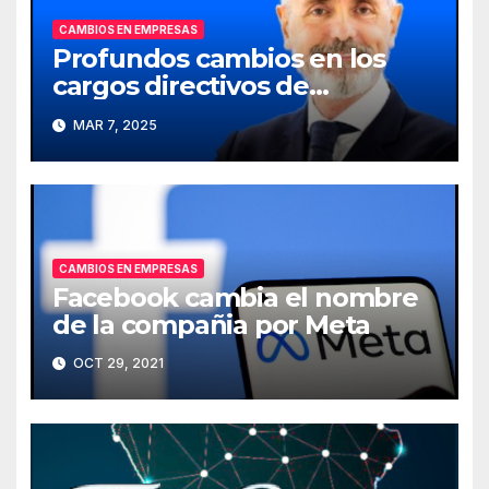
CAMBIOS EN EMPRESAS
Profundos cambios en los
cargos directivos de
Telefónica
MAR 7, 2025
CAMBIOS EN EMPRESAS
Facebook cambia el nombre
de la compañia por Meta
OCT 29, 2021