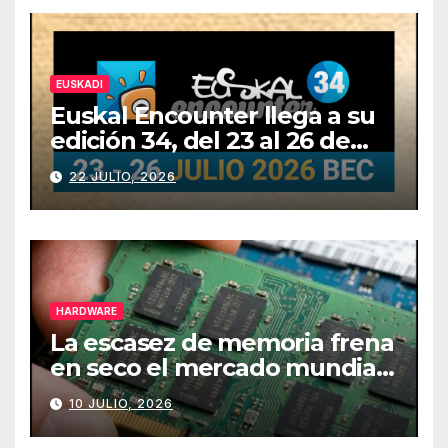
EUSKADI
Euskal Encounter llega a su
edición 34, del 23 al 26 de
julio
22 JULIO, 2026
HARDWARE
La escasez de memoria frena
en seco el mercado mundial
de PCs
10 JULIO, 2026