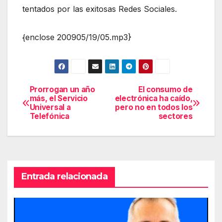
tentados por las exitosas Redes Sociales.
{enclose 200905/19/05.mp3}
Prorrogan un año
El consumo de
Navegación
más, el Servicio
electrónica ha caído,
Universal a
pero no en todos los
de
Telefónica
sectores
entradas
Entrada relacionada