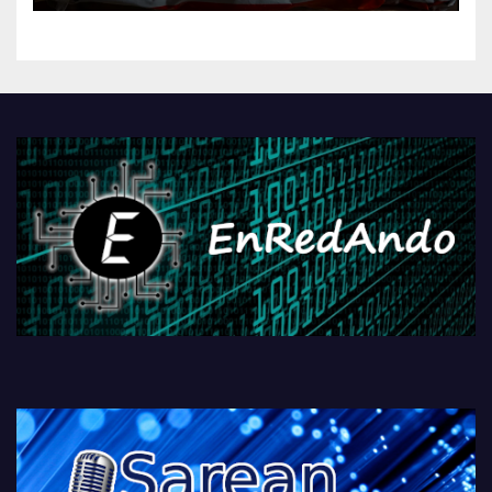
kontrola, Googleri behin
betiko zigorra
Androidengatik eta
PlayStationeko bideojoko
fisikoen amaiera