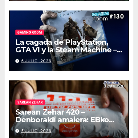
GAMING ROOM
La cagada de PlayStation,
GTA VI y la Steam Machine –
Gaming Room #130
6 JULIO, 2026
SAREAN ZEHAR
Sarean Zehar 420 –
Denboraldi amaiera: EBko
muga-zerga berriak
5 JULIO, 2026
AliExpressi, AEBetako AAren