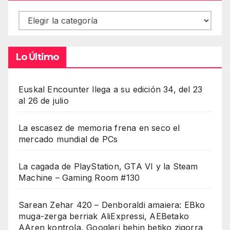
Contenidos
Lo Último
Euskal Encounter llega a su edición 34, del 23
al 26 de julio
La escasez de memoria frena en seco el
mercado mundial de PCs
La cagada de PlayStation, GTA VI y la Steam
Machine – Gaming Room #130
Sarean Zehar 420 – Denboraldi amaiera: EBko
muga-zerga berriak AliExpressi, AEBetako
AAren kontrola, Googleri behin betiko zigorra