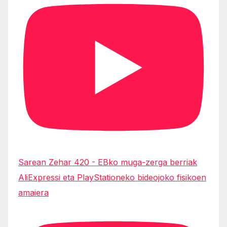
Sarean Zehar 420 - EBko muga-zerga berriak
AliExpressi eta PlayStationeko bideojoko fisikoen
amaiera