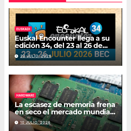
EUSKADI
Euskal Encounter llega a su
edición 34, del 23 al 26 de
julio
22 JULIO, 2026
HARDWARE
La escasez de memoria frena
en seco el mercado mundial
de PCs
10 JULIO, 2026