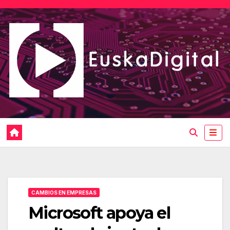
Saltar
al
contenido
CAMBIOS EN EMPRESAS
Microsoft apoya el