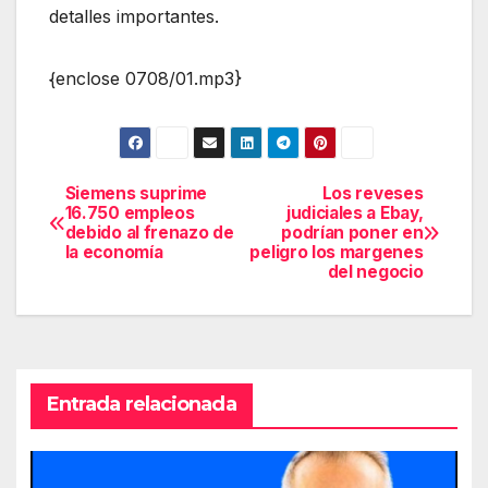
detalles importantes.
{enclose 0708/01.mp3}
Siemens suprime
Los reveses
Navegación
16.750 empleos
judiciales a Ebay,
debido al frenazo de
podrían poner en
de
la economía
peligro los margenes
del negocio
entradas
Entrada relacionada