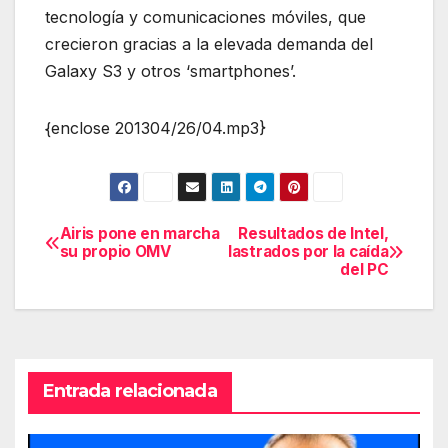
tecnología y comunicaciones móviles, que
crecieron gracias a la elevada demanda del
Galaxy S3 y otros ‘smartphones’.
{enclose 201304/26/04.mp3}
Airis pone en marcha
Resultados de Intel,
Navegación
su propio OMV
lastrados por la caída
del PC
de
entradas
Entrada relacionada