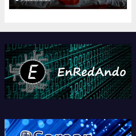
AliExpressi, AEBetako AAren
kontrola, Googleri behin
betiko zigorra
Androidengatik eta
PlayStationeko bideojoko
fisikoen amaiera