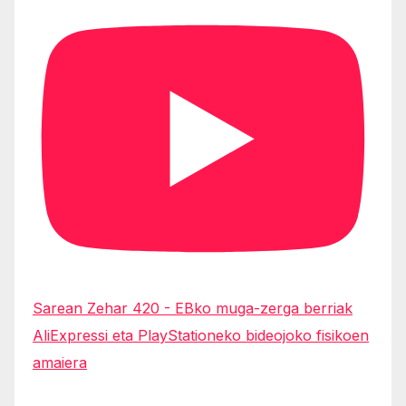
Sarean Zehar 420 - EBko muga-zerga berriak
AliExpressi eta PlayStationeko bideojoko fisikoen
amaiera