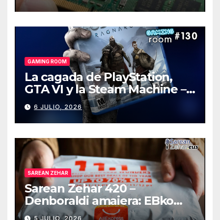
GAMING ROOM
La cagada de PlayStation,
GTA VI y la Steam Machine –
Gaming Room #130
6 JULIO, 2026
SAREAN ZEHAR
Sarean Zehar 420 –
Denboraldi amaiera: EBko
muga-zerga berriak
5 JULIO, 2026