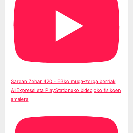
Sarean Zehar 420 - EBko muga-zerga berriak
AliExpressi eta PlayStationeko bideojoko fisikoen
amaiera