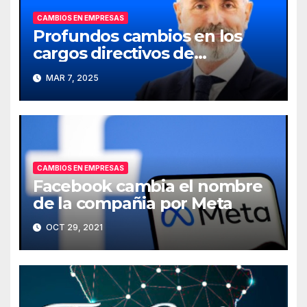
CAMBIOS EN EMPRESAS
Profundos cambios en los
cargos directivos de
Telefónica
MAR 7, 2025
CAMBIOS EN EMPRESAS
Facebook cambia el nombre
de la compañia por Meta
OCT 29, 2021