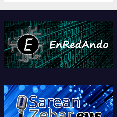
Androidengatik eta
PlayStationeko bideojoko
fisikoen amaiera