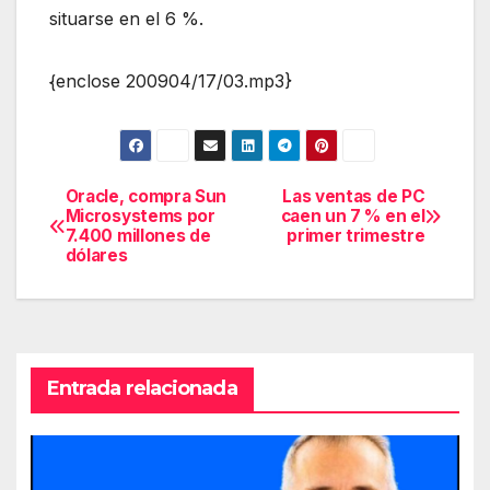
situarse en el 6 %.
{enclose 200904/17/03.mp3}
Oracle, compra Sun
Las ventas de PC
Navegación
Microsystems por
caen un 7 % en el
7.400 millones de
primer trimestre
de
dólares
entradas
Entrada relacionada