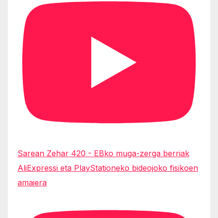
Sarean Zehar 420 - EBko muga-zerga berriak
AliExpressi eta PlayStationeko bideojoko fisikoen
amaiera