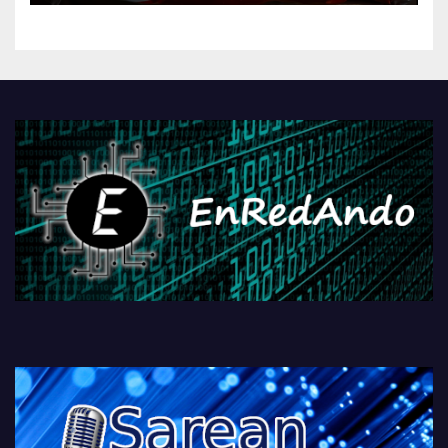
kontrola, Googleri behin
betiko zigorra
Androidengatik eta
PlayStationeko bideojoko
fisikoen amaiera