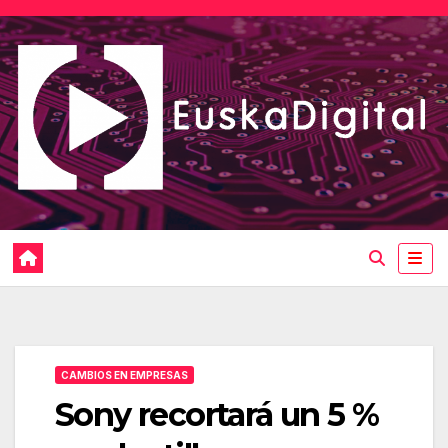
Saltar
al
contenido
CAMBIOS EN EMPRESAS
Sony recortará un 5 %