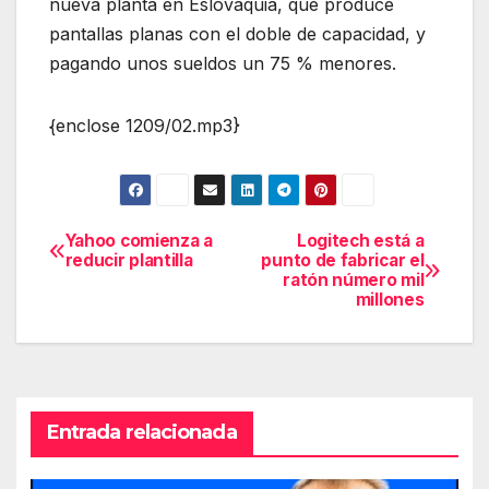
nueva planta en Eslovaquia, que produce
pantallas planas con el doble de capacidad, y
pagando unos sueldos un 75 % menores.
{enclose 1209/02.mp3}
Yahoo comienza a
Logitech está a
Navegación
reducir plantilla
punto de fabricar el
ratón número mil
de
millones
entradas
Entrada relacionada