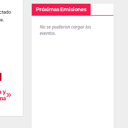
Próximas Emisiones
ctado
e.
a y
ona