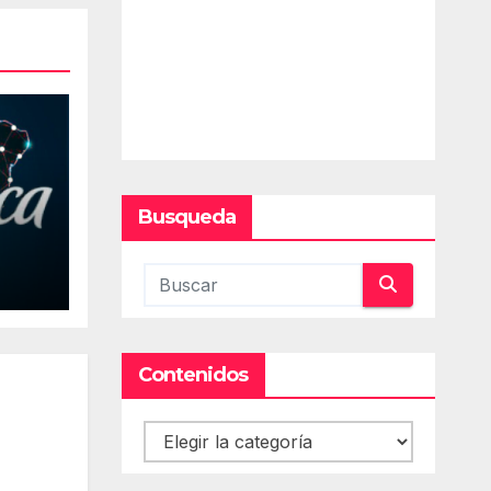
Busqueda
Contenidos
Contenidos