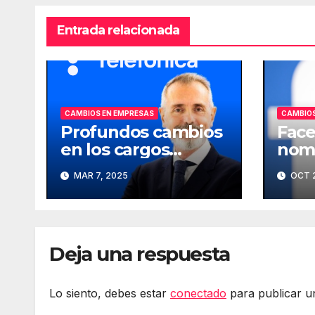
Entrada relacionada
CAMBIOS EN EMPRESAS
CAMBIOS
Profundos cambios
Face
en los cargos
nomb
directivos de
comp
MAR 7, 2025
OCT 2
Telefónica
Deja una respuesta
Lo siento, debes estar
conectado
para publicar u