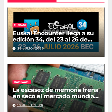
EUSKADI
Euskal Encounter llega a su
edición 34, del 23 al 26 de
julio
22 JULIO, 2026
HARDWARE
La escasez de memoria frena
en seco el mercado mundial
de PCs
10 JULIO, 2026