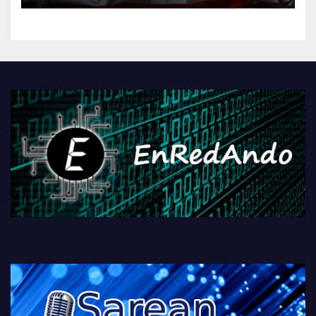
kontrola, Googleri behin
betiko zigorra
Androidengatik eta
PlayStationeko bideojoko
fisikoen amaiera