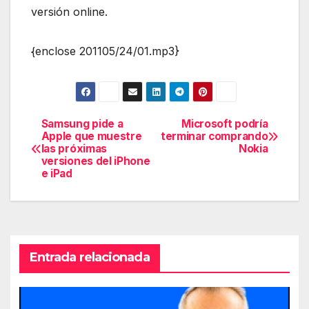
versión online.
{enclose 201105/24/01.mp3}
Samsung pide a
Microsoft podría
Navegación
Apple que muestre
terminar comprando
las próximas
Nokia
de
versiones del iPhone
e iPad
entradas
Entrada relacionada