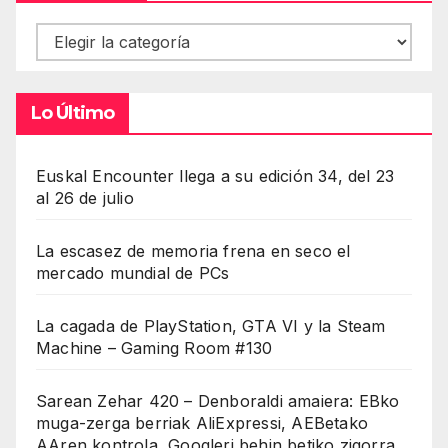
Contenidos
Lo Último
Euskal Encounter llega a su edición 34, del 23
al 26 de julio
La escasez de memoria frena en seco el
mercado mundial de PCs
La cagada de PlayStation, GTA VI y la Steam
Machine – Gaming Room #130
Sarean Zehar 420 – Denboraldi amaiera: EBko
muga-zerga berriak AliExpressi, AEBetako
AAren kontrola, Googleri behin betiko zigorra