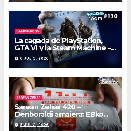
GAMING ROOM
La cagada de PlayStation,
GTA VI y la Steam Machine –
Gaming Room #130
6 JULIO, 2026
SAREAN ZEHAR
Sarean Zehar 420 –
Denboraldi amaiera: EBko
muga-zerga berriak
5 JULIO, 2026
AliExpressi, AEBetako AAren