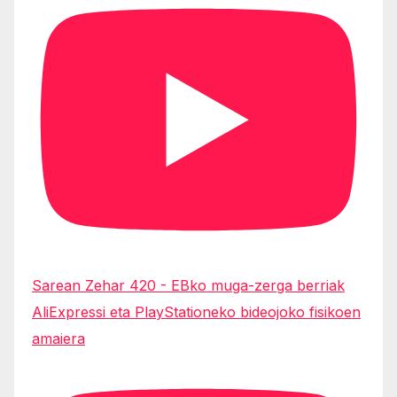
Sarean Zehar 420 - EBko muga-zerga berriak
AliExpressi eta PlayStationeko bideojoko fisikoen
amaiera