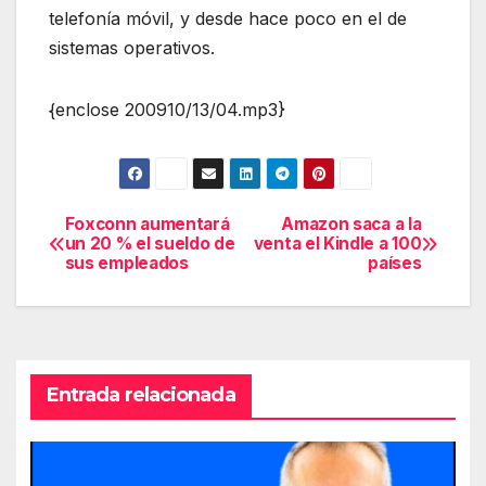
telefonía móvil, y desde hace poco en el de
sistemas operativos.
{enclose 200910/13/04.mp3}
Foxconn aumentará
Amazon saca a la
Navegación
un 20 % el sueldo de
venta el Kindle a 100
sus empleados
países
de
entradas
Entrada relacionada