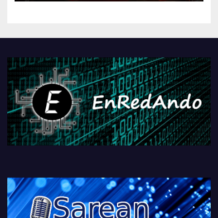
kontrola, Googleri behin
betiko zigorra
Androidengatik eta
PlayStationeko bideojoko
fisikoen amaiera