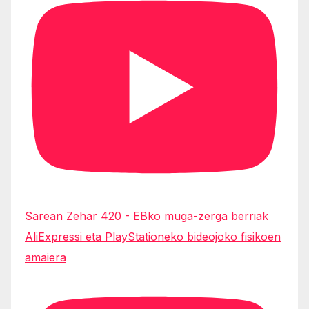
Sarean Zehar 420 - EBko muga-zerga berriak
AliExpressi eta PlayStationeko bideojoko fisikoen
amaiera